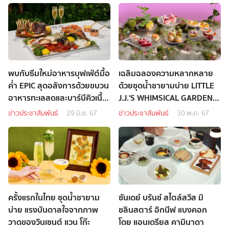
พบกับธีมใหม่อาหารบุฟเฟ่ต์มื้อ
เฉลิมฉลองความหลากหลาย
ค่ำ EPIC สุดอลังการด้วยขบวน
ด้วยชุดน้ำชายามบ่าย LITTLE
อาหารทะเลสดและบาร์บีคิวเนื้อ
J.J.'S WHIMSICAL GARDEN
ย่าง
สวนชวนฝันของลิตเติ้ลเจเจ
ข่าวประชาสัมพันธ์
29 มิ.ย. 67
ข่าวประชาสัมพันธ์
30 พ.ค. 67
ครั้งแรกในไทย ชุดน้ำชายาม
ซันเดย์ บรันช์ สไตล์สวิส มิ
บ่าย แรงบันดาลใจจากภาพ
ชลินสตาร์ อิกนีฟ แบงคอก
วาดของวินเซนต์ แวน โก๊ะ
โดย แอนเดรียส คามินาดา