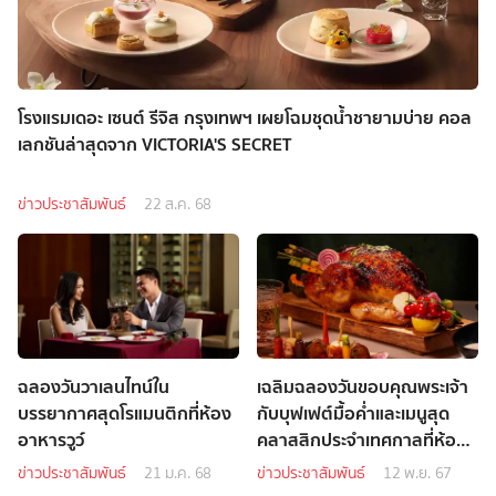
โรงแรมเดอะ เซนต์ รีจิส กรุงเทพฯ เผยโฉมชุดน้ำชายามบ่าย คอล
เลกชันล่าสุดจาก VICTORIA'S SECRET
ข่าวประชาสัมพันธ์
22 ส.ค. 68
ฉลองวันวาเลนไทน์ใน
เฉลิมฉลองวันขอบคุณพระเจ้า
บรรยากาศสุดโรแมนติกที่ห้อง
กับบุฟเฟต์มื้อค่ำและเมนูสุด
อาหารวูว์
คลาสสิกประจำเทศกาลที่ห้อง
อาหารวูว์ ณ โรงแรมเดอะ เซนต์
ข่าวประชาสัมพันธ์
21 ม.ค. 68
ข่าวประชาสัมพันธ์
12 พ.ย. 67
รีจิส กรุงเทพฯ