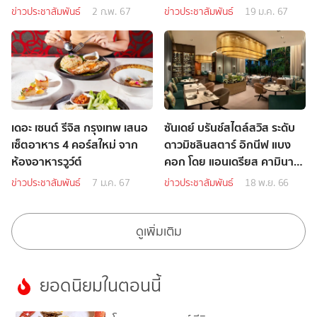
ข่าวประชาสัมพันธ์
2 ก.พ. 67
ข่าวประชาสัมพันธ์
19 ม.ค. 67
เดอะ เซนต์ รีจิส กรุงเทพ เสนอ
ซันเดย์ บรันช์สไตล์สวิส ระดับ
เซ็ตอาหาร 4 คอร์สใหม่ จาก
ดาวมิชลินสตาร์ อิกนีฟ แบง
ห้องอาหารวูว์ต์
คอก โดย แอนเดรียส คามินา
ดา
ข่าวประชาสัมพันธ์
7 ม.ค. 67
ข่าวประชาสัมพันธ์
18 พ.ย. 66
ดูเพิ่มเติม
ยอดนิยมในตอนนี้