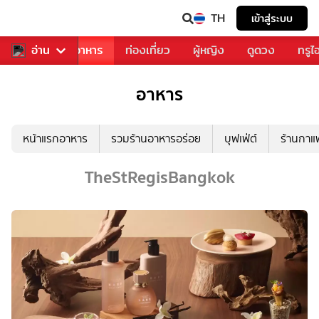
TH
เข้าสู่ระบบ
วงการเพลง
อ่าน
อาหาร
ท่องเที่ยว
ผู้หญิง
ดูดวง
ทรูไ
อาหาร
หน้าแรกอาหาร
รวมร้านอาหารอร่อย
บุฟเฟ่ต์
ร้านกา
TheStRegisBangkok