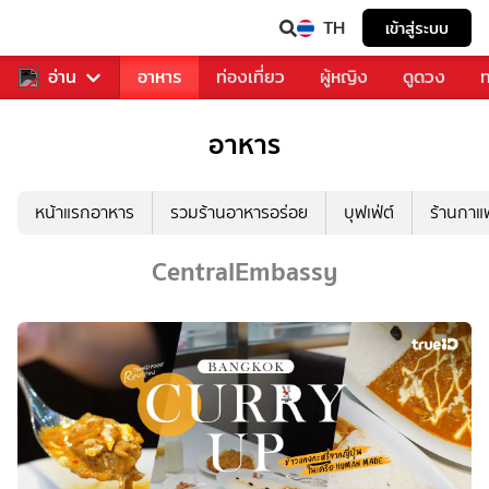
TH
เข้าสู่ระบบ
สารวงการเพลง
อ่าน
อาหาร
ท่องเที่ยว
ผู้หญิง
ดูดวง
ท
อาหาร
หน้าแรกอาหาร
รวมร้านอาหารอร่อย
บุฟเฟ่ต์
ร้านกา
CentralEmbassy