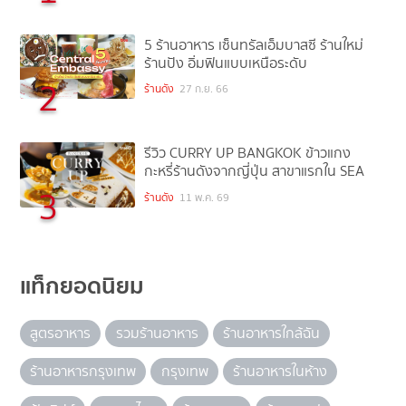
5 ร้านอาหาร เซ็นทรัลเอ็มบาสซี ร้านใหม่
ร้านปัง อิ่มฟินแบบเหนือระดับ
2
ร้านดัง
27 ก.ย. 66
รีวิว CURRY UP BANGKOK ข้าวแกง
กะหรี่ร้านดังจากญี่ปุ่น สาขาแรกใน SEA
3
ร้านดัง
11 พ.ค. 69
แท็กยอดนิยม
สูตรอาหาร
รวมร้านอาหาร
ร้านอาหารใกล้ฉัน
ร้านอาหารกรุงเทพ
กรุงเทพ
ร้านอาหารในห้าง