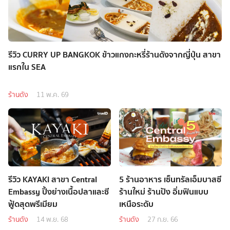
รีวิว CURRY UP BANGKOK ข้าวแกงกะหรี่ร้านดังจากญี่ปุ่น สาขา
แรกใน SEA
ร้านดัง
11 พ.ค. 69
รีวิว KAYAKI สาขา Central
5 ร้านอาหาร เซ็นทรัลเอ็มบาสซี
Embassy ปิ้งย่างเนื้อปลาและซี
ร้านใหม่ ร้านปัง อิ่มฟินแบบ
ฟู้ดสุดพรีเมียม
เหนือระดับ
ร้านดัง
14 พ.ย. 68
ร้านดัง
27 ก.ย. 66