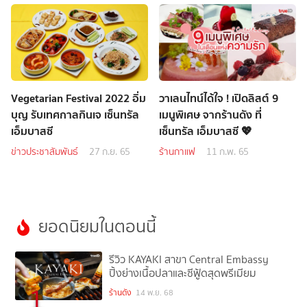
Vegetarian Festival 2022 อิ่ม
วาเลนไทน์ได้ใจ ! เปิดลิสต์ 9
บุญ รับเทศกาลกินเจ เซ็นทรัล
เมนูพิเศษ จากร้านดัง ที่
เอ็มบาสซี
เซ็นทรัล เอ็มบาสซี 💖
ข่าวประชาสัมพันธ์
27 ก.ย. 65
ร้านกาแฟ
11 ก.พ. 65
ยอดนิยมในตอนนี้
รีวิว KAYAKI สาขา Central Embassy
ปิ้งย่างเนื้อปลาและซีฟู้ดสุดพรีเมียม
1
ร้านดัง
14 พ.ย. 68