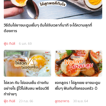
วิธีต้มไข่ยางมะตูมเยิ้มๆ ต้มไข่จับเวลากี่นาที จะได้ความสุกที่
ต้องการ
ฟู้ด ทิปส์
6 ม.ค. 69
ไข่ลวก กับ ไข่ออนเซ็น ต่างกัน
แจกสูตร ! ไข่ลูกเขย ยางมะตูม
อย่างไร รู้ไว้ไม่สับสน พร้อมวิธี
เยิ้มๆ ฟินกันทั้งครอบครัว 🥚
ทำง่ายๆ
ฟู้ด ทิปส์
23 ก.ย. 66
สูตรอาหาร
30 เม.ย. 64