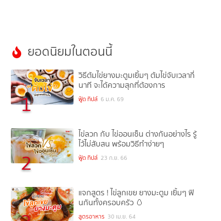
ยอดนิยมในตอนนี้
วิธีต้มไข่ยางมะตูมเยิ้มๆ ต้มไข่จับเวลากี่
นาที จะได้ความสุกที่ต้องการ
1
ฟู้ด ทิปส์
6 ม.ค. 69
ไข่ลวก กับ ไข่ออนเซ็น ต่างกันอย่างไร รู้
ไว้ไม่สับสน พร้อมวิธีทำง่ายๆ
2
ฟู้ด ทิปส์
23 ก.ย. 66
แจกสูตร ! ไข่ลูกเขย ยางมะตูม เยิ้มๆ ฟิ
นกันทั้งครอบครัว 🥚
สูตรอาหาร
30 เม.ย. 64