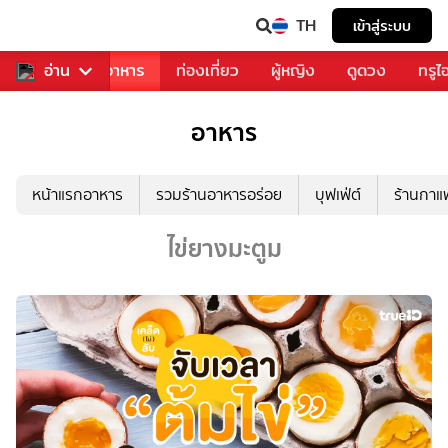
TH
เข้าสู่ระบบ
วงการเพลง
อ่าน
อาหาร
ท่องเที่ยว
ผู้หญิง
ดูดวง
ทรูไ
อาหาร
หน้าแรกอาหาร
รวมร้านอาหารอร่อย
บุฟเฟ่ต์
ร้านกา
ไข่ยางมะตูม