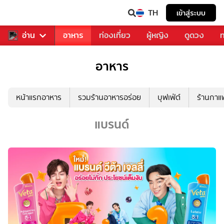
TH
เข้าสู่ระบบ
สารวงการเพลง
อ่าน
อาหาร
ท่องเที่ยว
ผู้หญิง
ดูดวง
ท
อาหาร
หน้าแรกอาหาร
รวมร้านอาหารอร่อย
บุฟเฟ่ต์
ร้านกา
แบรนด์