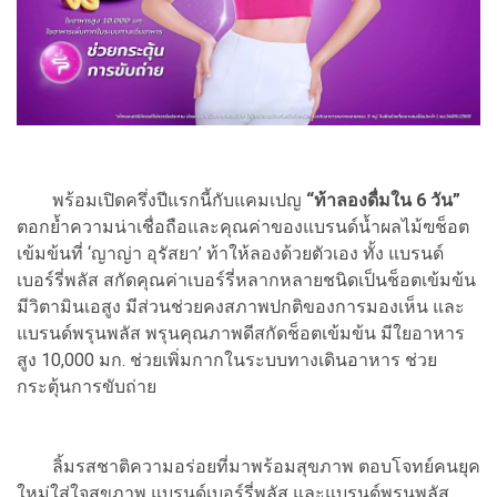
พร้อมเปิดครึ่งปีแรกนี้กับแคมเปญ
“ท้าลองดื่มใน 6 วัน”
ตอกย้ำความน่าเชื่อถือและคุณค่าของแบรนด์น้ำผลไม้ฃช็อต
เข้มข้นที่ ‘ญาญ่า อุรัสยา’ ท้าให้ลองด้วยตัวเอง ทั้ง แบรนด์
เบอร์รี่พลัส สกัดคุณค่าเบอร์รี่หลากหลายชนิดเป็นช็อตเข้มข้น
มีวิตามินเอสูง มีส่วนช่วยคงสภาพปกติของการมองเห็น และ
แบรนด์พรุนพลัส พรุนคุณภาพดีสกัดช็อตเข้มข้น มีใยอาหาร
สูง 10,000 มก. ช่วยเพิ่มกากในระบบทางเดินอาหาร ช่วย
กระตุ้นการขับถ่าย
ลิ้มรสชาติความอร่อยที่มาพร้อมสุขภาพ ตอบโจทย์คนยุค
ใหม่ใส่ใจสุขภาพ แบรนด์เบอร์รี่พลัส และแบรนด์พรุนพลัส