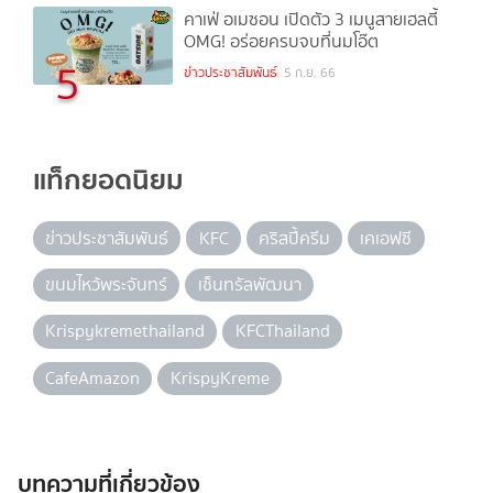
คาเฟ่ อเมซอน เปิดตัว 3 เมนูสายเฮลตี้
OMG! อร่อยครบจบที่นมโอ๊ต
5
ข่าวประชาสัมพันธ์
5 ก.ย. 66
แท็กยอดนิยม
ข่าวประชาสัมพันธ์
KFC
คริสปี้ครีม
เคเอฟซี
ขนมไหว้พระจันทร์
เซ็นทรัลพัฒนา
Krispykremethailand
KFCThailand
CafeAmazon
KrispyKreme
บทความที่เกี่ยวข้อง