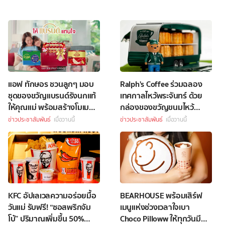
แอฟ ทักษอร ชวนลูกๆ มอบ
Ralph's Coffee ร่วมฉลอง
ชุดของขวัญแบรนด์รังนกแท้
เทศกาลไหว้พระจันทร์ ด้วย
ให้คุณแม่ พร้อมสร้างโมเมนต์
กล่องของขวัญขนมไหว้
อบอุ่น แคมเปญ ให้แบรนด์
พระจันทร์สุดพิเศษ
ข่าวประชาสัมพันธ์
เมื่อวานนี้
ข่าวประชาสัมพันธ์
เมื่อวานนี้
แทนใจบอกรักแม่คนเก่งของ
ลูก
KFC อัปเลเวลความอร่อยมื้อ
BEARHOUSE พร้อมเสิร์ฟ
วันแม่ รับฟรี! “ซอสพริกจัม
เมนูแห่งช่วงเวลาใจเบา
โบ้” ปริมาณเพิ่มขึ้น 50%
Choco Pilloww ให้ทุกวันมี