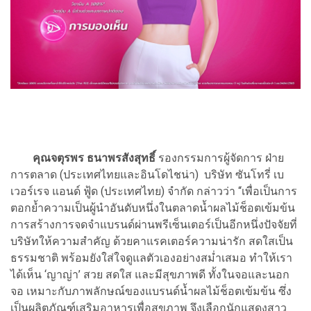
คุณจตุรพร ธนาพรสังสุทธิ์
รองกรรมการผู้จัดการ ฝ่าย
การตลาด (ประเทศไทยและอินโดไชน่า) บริษัท ซันโทรี่ เบ
เวอร์เรจ แอนด์ ฟู้ด (ประเทศไทย) จำกัด กล่าวว่า “เพื่อเป็นการ
ตอกย้ำความเป็นผู้นำอันดับหนึ่งในตลาดน้ำผลไม้ช็อตเข้มข้น
การสร้างการจดจำแบรนด์ผ่านพรีเซ็นเตอร์เป็นอีกหนึ่งปัจจัยที่
บริษัทให้ความสำคัญ ด้วยคาแรคเตอร์ความน่ารัก สดใสเป็น
ธรรมชาติ พร้อมยังใส่ใจดูแลตัวเองอย่างสม่ำเสมอ ทำให้เรา
ได้เห็น ‘ญาญ่า’ สวย สดใส และมีสุขภาพดี ทั้งในจอและนอก
จอ เหมาะกับภาพลักษณ์ของแบรนด์น้ำผลไม้ช็อตเข้มข้น ซึ่ง
เป็นผลิตภัณฑ์เสริมอาหารเพื่อสุขภาพ จึงเลือกนักแสดงสาว