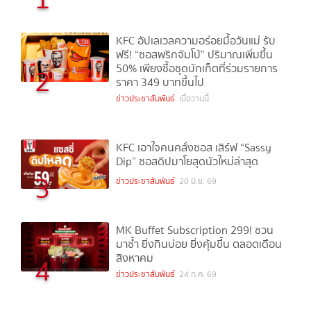
KFC อัปเลเวลความอร่อยมื้อวันแม่ รับ
ฟรี! “ซอสพริกจัมโบ้” ปริมาณเพิ่มขึ้น
50% เพียงซื้อชุดบักเก็ตที่ร่วมรายการ
2
ราคา 349 บาทขึ้นไป
ข่าวประชาสัมพันธ์
เมื่อวานนี้
KFC เอาใจคนคลั่งซอส เสิร์ฟ “Sassy
Dip” ซอสดิปมาโยสุดนัวใหม่ล่าสุด
3
ข่าวประชาสัมพันธ์
20 มิ.ย. 69
MK Buffet Subscription 299! ชวน
มาซ้ำ ยิ่งกินบ่อย ยิ่งคุ้มขึ้น ตลอดเดือน
สิงหาคม
4
ข่าวประชาสัมพันธ์
24 ก.ค. 69