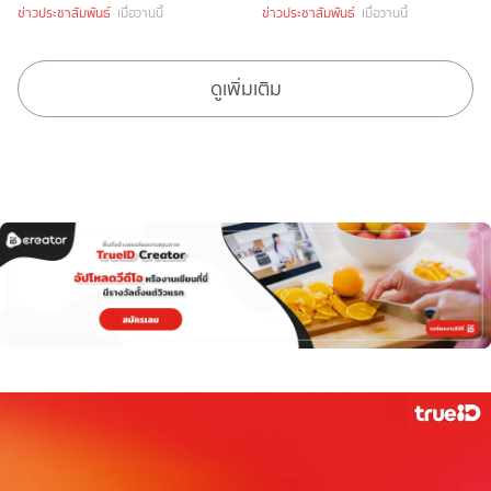
เพียงซื้อชุดบักเก็ตที่ร่วม
“Soft Moment”
ข่าวประชาสัมพันธ์
เมื่อวานนี้
ข่าวประชาสัมพันธ์
เมื่อวานนี้
รายการราคา 349 บาทขึ้นไป
ดูเพิ่มเติม