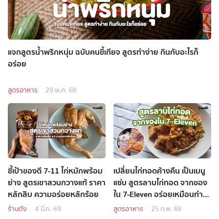
แจกสูตรน้ำพริกหนุ่ม ฉบับคนขี้เกียจ สูตรทำง่าย กินกับอะไรก็
อร่อย
สูตรอาหาร
29 พ.ค. 69
ชี้เป้าของดี 7-11 ไก่หมักพร้อม
เปลี่ยนไก่ทอดค้างคืน เป็นเมนู
ย่าง สูตรเขาสวนกวางแท้ ราคา
แซ่บ สูตรลาบไก่ทอด จากของ
หลักสิบ ความอร่อยหลักร้อย
ใน 7-Eleven อร่อยเหมือนทำ
สดใหม่
ร้านดัง
4 มี.ค. 69
สูตรอาหาร
25 ก.พ. 69