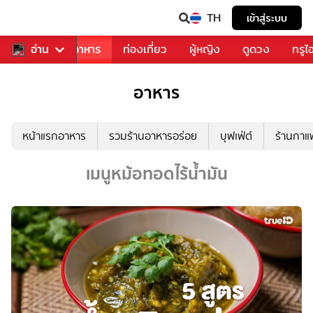
TH
เข้าสู่ระบบ
วงการเพลง
อ่าน
อาหาร
ท่องเที่ยว
ผู้หญิง
ดูดวง
ทรูไ
อาหาร
หน้าแรกอาหาร
รวมร้านอาหารอร่อย
บุฟเฟ่ต์
ร้านกา
เมนูหม้อทอดไร้น้ำมัน