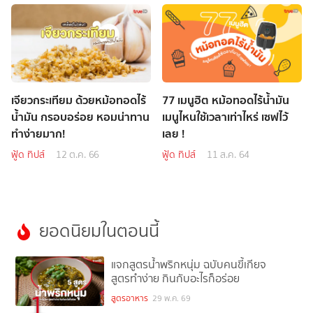
เจียวกระเทียม ด้วยหม้อทอดไร้
77 เมนูฮิต หม้อทอดไร้น้ำมัน
น้ำมัน กรอบอร่อย หอมน่าทาน
เมนูไหนใช้เวลาเท่าไหร่ เซฟไว้
ทำง่ายมาก!
เลย !
ฟู้ด ทิปส์
12 ต.ค. 66
ฟู้ด ทิปส์
11 ส.ค. 64
ยอดนิยมในตอนนี้
แจกสูตรน้ำพริกหนุ่ม ฉบับคนขี้เกียจ
สูตรทำง่าย กินกับอะไรก็อร่อย
1
สูตรอาหาร
29 พ.ค. 69