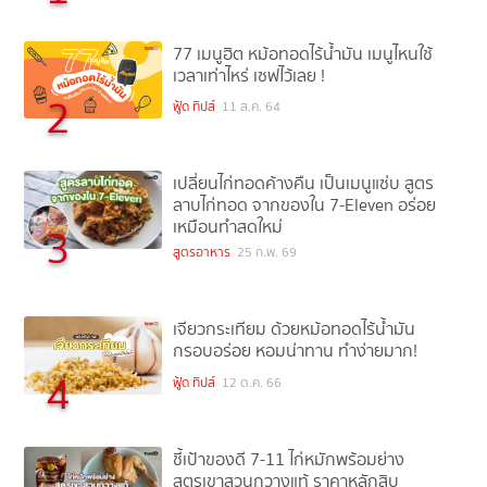
77 เมนูฮิต หม้อทอดไร้น้ำมัน เมนูไหนใช้
เวลาเท่าไหร่ เซฟไว้เลย !
2
ฟู้ด ทิปส์
11 ส.ค. 64
เปลี่ยนไก่ทอดค้างคืน เป็นเมนูแซ่บ สูตร
ลาบไก่ทอด จากของใน 7-Eleven อร่อย
เหมือนทำสดใหม่
3
สูตรอาหาร
25 ก.พ. 69
เจียวกระเทียม ด้วยหม้อทอดไร้น้ำมัน
กรอบอร่อย หอมน่าทาน ทำง่ายมาก!
4
ฟู้ด ทิปส์
12 ต.ค. 66
ชี้เป้าของดี 7-11 ไก่หมักพร้อมย่าง
สูตรเขาสวนกวางแท้ ราคาหลักสิบ