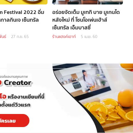
n Festival 2022 อิ่ม
อร่อยจัดเต็ม มูเทกิ บาย มูเกนได
กาลกินเจ เซ็นทรัล
หลังใหม่ ที่ โซนโอเพ่นเฮ้าส์
เซ็นทรัล เอ็มบาสซี่
ันธ์
27 ก.ย. 65
ร้านแฮงค์เอาท์
5 เม.ย. 60