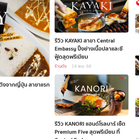
รีวิว KAYAKI สาขา Central
Embassy ปิ้งย่างเนื้อปลาและซี
ฟู้ดสุดพรีเมียม
ร้านดัง
14 พ.ย. 68
ังจากญี่ปุ่น สาขาแรก
รีวิว KANORI แฮนด์โรลบาร์ เซ็ต
Premium Five สุดพรีเมียม ที่