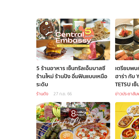
5 ร้านอาหาร เซ็นทรัลเอ็มบาสซี
เตรียมพบก
ร้านใหม่ ร้านปัง อิ่มฟินแบบเหนือ
ฮาร่า กับ 
ระดับ
TETSU เซ็น
ร้านดัง
27 ก.ย. 66
ข่าวประชาสัมพ