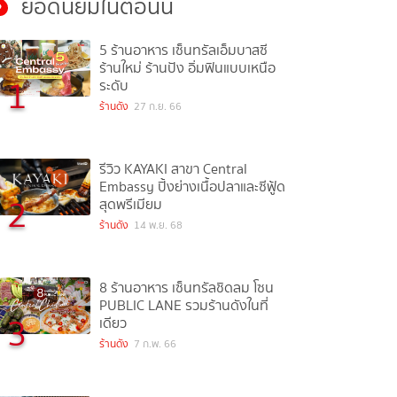
ยอดนิยมในตอนนี้
5 ร้านอาหาร เซ็นทรัลเอ็มบาสซี
ร้านใหม่ ร้านปัง อิ่มฟินแบบเหนือ
1
ระดับ
ร้านดัง
27 ก.ย. 66
รีวิว KAYAKI สาขา Central
Embassy ปิ้งย่างเนื้อปลาและซีฟู้ด
2
สุดพรีเมียม
ร้านดัง
14 พ.ย. 68
8 ร้านอาหาร เซ็นทรัลชิดลม โซน
PUBLIC LANE รวมร้านดังในที่
3
เดียว
ร้านดัง
7 ก.พ. 66