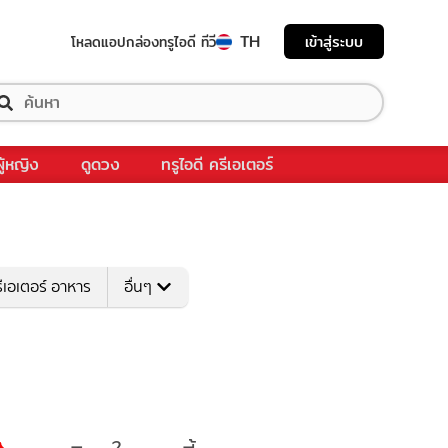
TH
เข้าสู่ระบบ
โหลดแอป
กล่องทรูไอดี ทีวี
ผู้หญิง
ดูดวง
ทรูไอดี ครีเอเตอร์
ีเอเตอร์ อาหาร
อื่นๆ