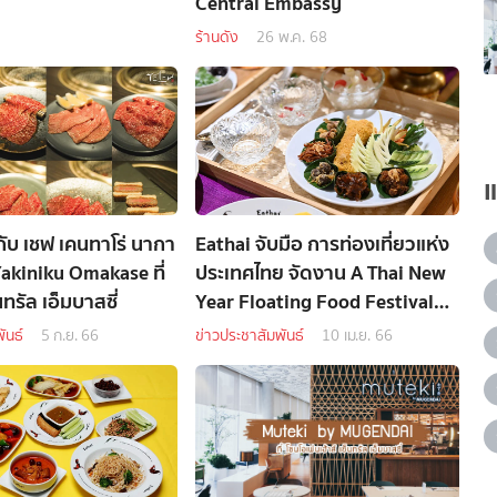
Central Embassy
ร้านดัง
26 พ.ค. 68
ับ เชฟ เคนทาโร่ นากา
Eathai จับมือ การท่องเที่ยวแห่ง
Yakiniku Omakase ที่
ประเทศไทย จัดงาน A Thai New
ทรัล เอ็มบาสซี่
Year Floating Food Festival
ยกตลาดน้ำมาไว้กลางกรุง
ันธ์
5 ก.ย. 66
ข่าวประชาสัมพันธ์
10 เม.ย. 66