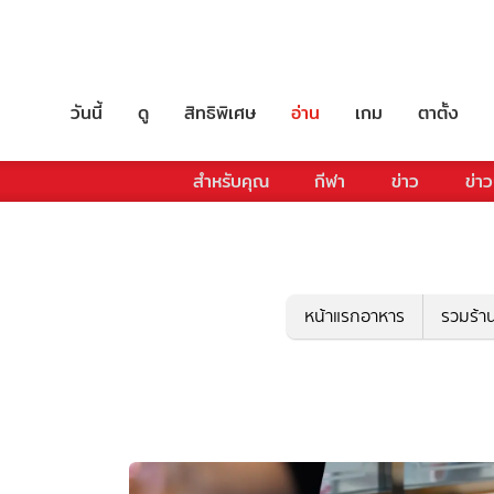
วันนี้
ดู
สิทธิพิเศษ
อ่าน
เกม
ตาตั้ง
สำหรับคุณ
กีฬา
ข่าว
ข่าว
หน้าแรกอาหาร
รวมร้า