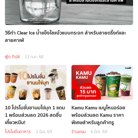
วิธีทำ Clear Ice น้ำแข็งใสแจ๋วแบบกระจก สำหรับสายดริ้งก์และ
สายคาเฟ่
ฟู้ด ทิปส์
11 ก.ค. 69
10 โปรโมชั่นชานมไข่มุก 1 แถม
Kamu Kamu เมนูไหนอร่อย
1 พร้อมส่วนลด 2026 สดชื่น
พร้อมส่วนลด Kamu ราคา
เคี้ยวหนึบ!
พิเศษสำหรับลูกค้าทรู
โปรโมชั่นอาหาร
2 มิ.ย. 69
ร้านขนม
6 มี.ค. 69