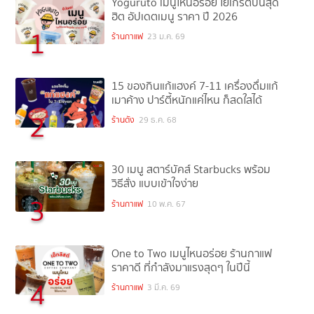
Yoguruto เมนูไหนอร่อย โยเกิร์ตปั่นสุด
ฮิต อัปเดตเมนู ราคา ปี 2026
1
ร้านกาแฟ
23 ม.ค. 69
15 ของกินแก้แฮงค์ 7-11 เครื่องดื่มแก้
เมาค้าง ปาร์ตี้หนักแค่ไหน ก็สดใสได้
2
ร้านดัง
29 ธ.ค. 68
30 เมนู สตาร์บัคส์ Starbucks พร้อม
วิธีสั่ง แบบเข้าใจง่าย
3
ร้านกาแฟ
10 พ.ค. 67
One to Two เมนูไหนอร่อย ร้านกาแฟ
ราคาดี ที่กำลังมาแรงสุดๆ ในปีนี้
4
ร้านกาแฟ
3 มี.ค. 69