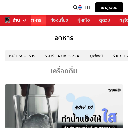
TH
เข้าสู่ระบบ
วงการเพลง
อ่าน
อาหาร
ท่องเที่ยว
ผู้หญิง
ดูดวง
ทรูไ
อาหาร
หน้าแรกอาหาร
รวมร้านอาหารอร่อย
บุฟเฟ่ต์
ร้านกา
เครื่องดื่ม