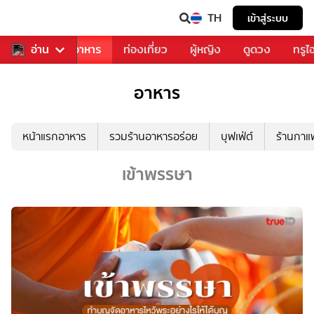
TH
เข้าสู่ระบบ
วงการเพลง
อ่าน
อาหาร
ท่องเที่ยว
ผู้หญิง
ดูดวง
ทรูไ
อาหาร
หน้าแรกอาหาร
รวมร้านอาหารอร่อย
บุฟเฟ่ต์
ร้านกา
เข้าพรรษา