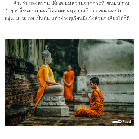
สำหรับของหวาน เลี่ยงขนมหวานจากกระทิ, ขนมหวาน
จัดๆ เปลี่ยนมาเป็นผลไม้สดตามฤดูกาลดีกว่า เช่น แตงโม,
องุ่น, มะละกอ เป็นต้น แต่อย่างทุเรียนนี่แป้งล้วนๆ เลี่ยงได้ก็ดี