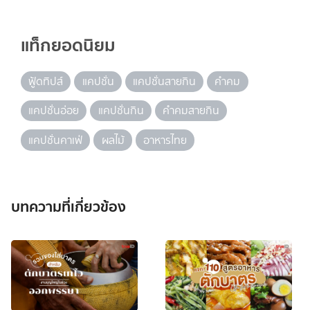
แท็กยอดนิยม
ฟู้ดทิปส์
แคปชั่น
แคปชั่นสายกิน
คำคม
แคปชั่นอ่อย
แคปชั่นกิน
คำคมสายกิน
แคปชั่นคาเฟ่
ผลไม้
อาหารไทย
บทความที่เกี่ยวข้อง