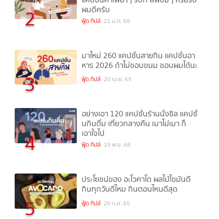
ผมดีครับ
2
ฟู้ด ทิปส์
21 ม.ค. 68
มาใหม่ 260 แคปชั่นสายกิน แคปชั่นอา
หาร 2026 ถ้าไม่ชอบขนม ชอบผมได้นะ
3
ฟู้ด ทิปส์
20 เม.ย. 69
อย่างเอา 120 แคปชั่นร้านนั่งชิล แคปชั่
นกินดื่ม เที่ยวกลางคืน เมาไม่เมา ก็
เอาใจไป
4
ฟู้ด ทิปส์
19 พ.ย. 68
ประโยชน์ของ อะโวคาโด ผลไม้ไขมันดี
กินทุกวันดีไหม กินตอนไหนดีสุด
5
ฟู้ด ทิปส์
20 ก.ย. 65