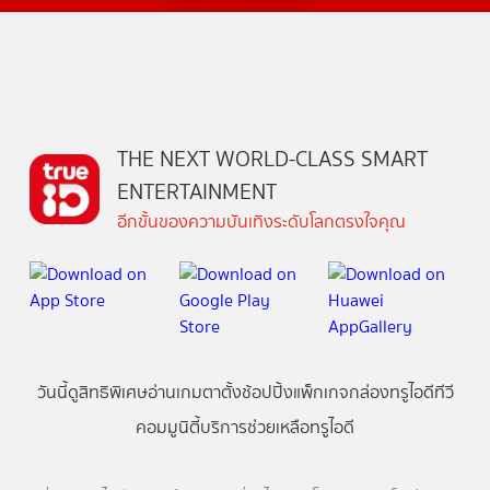
THE NEXT WORLD-CLASS SMART
ENTERTAINMENT
อีกขั้นของความบันเทิงระดับโลกตรงใจคุณ
วันนี้
ดู
สิทธิพิเศษ
อ่าน
เกม
ตาตั้ง
ช้อปปิ้ง
แพ็กเกจ
กล่องทรูไอดีทีวี
คอมมูนิตี้
บริการช่วยเหลือทรูไอดี