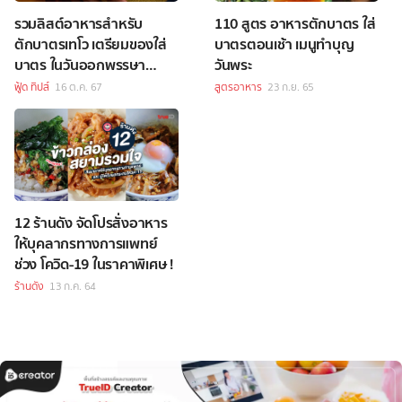
รวมลิสต์อาหารสำหรับ
110 สูตร อาหารตักบาตร ใส่
ตักบาตรเทโว เตรียมของใส่
บาตรตอนเช้า เมนูทำบุญ
บาตร ในวันออกพรรษา
วันพระ
2568
ฟู้ด ทิปส์
16 ต.ค. 67
สูตรอาหาร
23 ก.ย. 65
12 ร้านดัง จัดโปรสั่งอาหาร
ให้บุคลากรทางการแพทย์
ช่วง โควิด-19 ในราคาพิเศษ !
ร้านดัง
13 ก.ค. 64