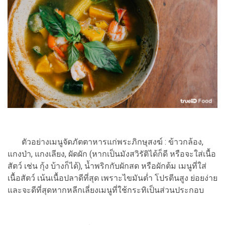
ตัวอย่างเมนูจัดภัตตาหารแก่พระภิกษุสงฆ์ : ข้าวกล้อง,
แกงป่า, แกงเลียง, ผัดผัก (หากเป็นมังสวิรัติได้ก็ดี หรือจะใส่เนื้อ
สัตว์ เช่น กุ้ง บ้างก็ได้), น้ำพริกกับผักสด หรือผักต้ม เมนูที่ใส่
เนื้อสัตว์ เน้นเนื้อปลาดีที่สุด เพราะไขมันต่ำ โปรตีนสูง ย่อยง่าย
และจะดีที่สุดหากหลีกเลี่ยงเมนูที่ใช้กระทิเป็นส่วนประกอบ