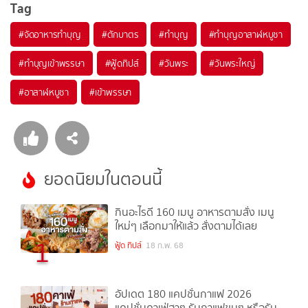
Tag
#
จัดอาหารทำบุญ
#
ตักบาตร
#
ทำบุญ
#
ทำบุญอาสาฬหบูชา
#
ทำบุญเข้าพรรษา
#
ฟู้ดทิปส์
#
วันพระ
#
วันพระใหญ่
#
อาสาฬหบูชา
#
เข้าพรรษา
ยอดนิยมในตอนนี้
กินอะไรดี 160 เมนู อาหารตามสั่ง เมนู
ใหม่ๆ เลือกมาให้แล้ว สั่งตามได้เลย
1
ฟู้ด ทิปส์
18 ก.พ. 68
อัปเดต 180 แคปชั่นกาแฟ 2026
แคปชั่นคาเฟ่ฮาๆ รับกาแฟขมๆ หรือรับ