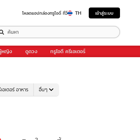
TH
เข้าสู่ระบบ
โหลดแอป
กล่องทรูไอดี ทีวี
ผู้หญิง
ดูดวง
ทรูไอดี ครีเอเตอร์
ีเอเตอร์ อาหาร
อื่นๆ