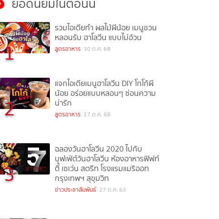
ยอดนิยมในตอนนี้
รวมไอเดียทำ ผลไม้ผีน้อย เมนูชวน
หลอนรับ ฮาโลวีน แบบไม่อ้วน
1
สูตรอาหาร
30 ต.ค. 68
แจกไอเดียเมนูฮาโลวีน DIY โกโก้ผี
น้อย อร่อยแบบหลอนๆ ซ่อนความ
2
น่ารัก
สูตรอาหาร
17 ต.ค. 68
ฉลองวันฮาโลวีน 2020 ไปกับ
บุฟเฟ่ต์วันฮาโลวีน ห้องอาหารฟิฟท์
3
ตี้ เซเว่น สตรีท โรงแรมแมริออท
กรุงเทพฯ สุขุมวิท
ข่าวประชาสัมพันธ์
27 ต.ค. 63