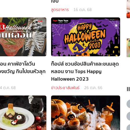
เจ็บ
สูตรอาหาร
16 ต.ค. 68
อน คาเฟ่ฮาโลวีน
ท็อปส์ ชวนช้อปสินค้าและขนมสุด
งขวัญ กินไปขนหัวลุก
หลอน งาน Tops Happy
Halloween 2023
4 ต.ค. 68
ข่าวประชาสัมพันธ์
26 ต.ค. 66