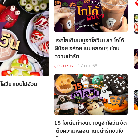
แจกไอเดียเมนูฮาโลวีน DIY โกโก้
ผีน้อย อร่อยแบบหลอนๆ ซ่อน
ความน่ารัก
สูตรอาหาร
17 ต.ค. 68
โลวีน แบบไม่อ้วน
15 ไอเดียทำขนม เมนูฮาโลวีน จัด
เต็มความหลอน แถมน่ารักจนใจ