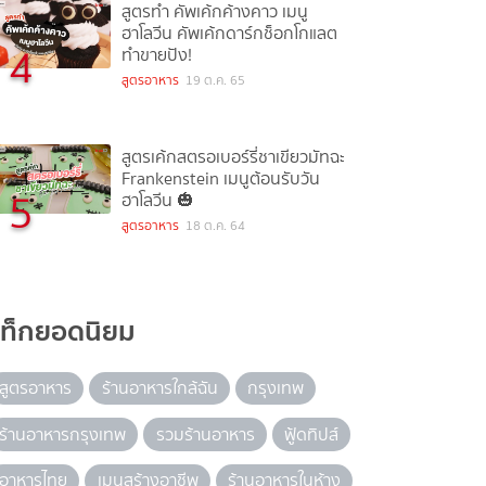
สูตรทำ คัพเค้กค้างคาว เมนู
ฮาโลวีน คัพเค้กดาร์กช็อกโกแลต
4
ทำขายปัง!
สูตรอาหาร
19 ต.ค. 65
สูตรเค้กสตรอเบอร์รี่ชาเขียวมัทฉะ
Frankenstein เมนูต้อนรับวัน
5
ฮาโลวีน 🎃
สูตรอาหาร
18 ต.ค. 64
แท็กยอดนิยม
สูตรอาหาร
ร้านอาหารใกล้ฉัน
กรุงเทพ
ร้านอาหารกรุงเทพ
รวมร้านอาหาร
ฟู้ดทิปส์
อาหารไทย
เมนูสร้างอาชีพ
ร้านอาหารในห้าง