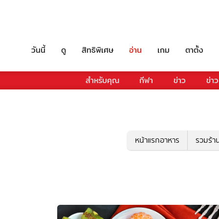
วันนี้
ดู
สิทธิพิเศษ
อ่าน
เกม
ตาตั้ง
สำหรับคุณ
กีฬา
ข่าว
ข่าว
หน้าแรกอาหาร
รวมร้า