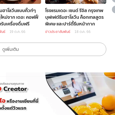
ับฮาโลวีนแบบคิ้วท์ๆ
โรงแรมเดอะ เซนต์ รีจิส กรุงเทพ
ูใหม่จาก เดอะ คอฟฟี่
บุฟเฟต์ธีมฮาโลวีน ค็อกเทลสูตร
รับเครื่องดื่มฟรี
พิเศษ และปาร์ตี้ธีมหน้ากาก
ันธ์
19 ต.ค. 66
ข่าวประชาสัมพันธ์
18 ต.ค. 66
ดูเพิ่มเติม