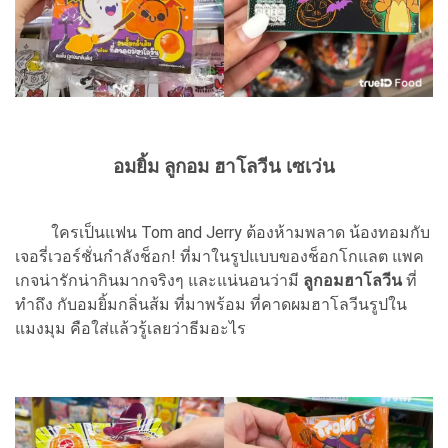
อมยิ้ม ลูกอม ฮาโลวีน เซเว่น
ใครเป็นแฟน Tom and Jerry ต้องห้ามพลาด น้องทอมกับ
เจอรี่เวอร์ชั่นกำลังช็อก! ที่มาในรูปแบบของช็อกโกแลต แพค
เกจน่ารักน่ากินมากจริงๆ และแน่นอนว่ามี
ลูกอมฮาโลวีน
ที่
ทำถึง กับอมยิ้มกลิ่นส้ม ที่มาพร้อม ที่คาดผมฮาโลวีนรูปใน
แมงมุม คือใส่แล้วรู้เลยว่าธีมอะไร