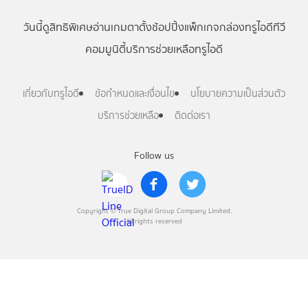
วันนี้
ดู
สิทธิพิเศษ
อ่าน
เกม
ตาตั้ง
ช้อปปิ้ง
แพ็กเกจ
กล่องทรูไอดีทีวี
คอมมูนิตี้
บริการช่วยเหลือทรูไอดี
เกี่ยวกับทรูไอดี
ข้อกำหนดและเงื่อนไข
นโยบายความเป็นส่วนตัว
บริการช่วยเหลือ
ติดต่อเรา
Follow us
Copyright © True Digital Group Company Limited.
All rights reserved