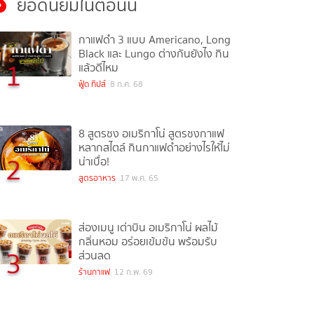
ยอดนิยมในตอนนี้
กาแฟดำ 3 แบบ Americano, Long
Black และ Lungo ต่างกันยังไง กิน
1
แล้วดีไหม
ฟู้ด ทิปส์
8 ก.ค. 68
8 สูตรชง อเมริกาโน่ สูตรชงกาแฟ
หลากสไตล์ กินกาแฟดำอย่างไรให้ไม่
2
น่าเบื่อ!
สูตรอาหาร
17 พ.ค. 65
ส่องเมนู เต่าบิน อเมริกาโน่ ผลไม้
กลิ่นหอม อร่อยเข้มข้น พร้อมรับ
3
ส่วนลด
ร้านกาแฟ
12 ก.พ. 69