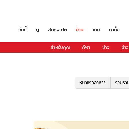
วันนี้
ดู
สิทธิพิเศษ
อ่าน
เกม
ตาตั้ง
สำหรับคุณ
กีฬา
ข่าว
ข่าว
หน้าแรกอาหาร
รวมร้า