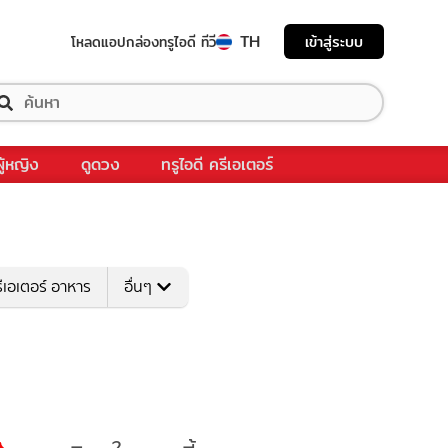
TH
เข้าสู่ระบบ
โหลดแอป
กล่องทรูไอดี ทีวี
ผู้หญิง
ดูดวง
ทรูไอดี ครีเอเตอร์
ีเอเตอร์ อาหาร
อื่นๆ