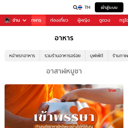
TH
เข้าสู่ระบบ
วงการเพลง
อ่าน
อาหาร
ท่องเที่ยว
ผู้หญิง
ดูดวง
ทรูไ
อาหาร
หน้าแรกอาหาร
รวมร้านอาหารอร่อย
บุฟเฟ่ต์
ร้านกา
อาสาฬหบูชา