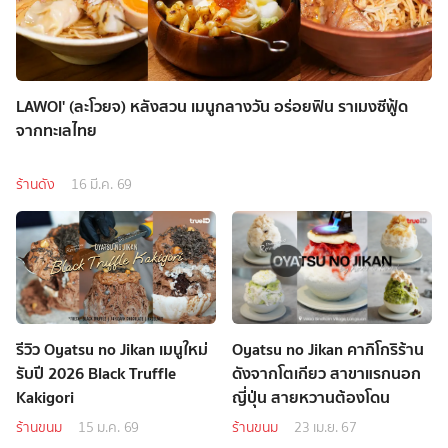
LAWOI' (ละโวยจ) หลังสวน เมนูกลางวัน อร่อยฟิน ราเมงซีฟู้ด
จากทะเลไทย
ร้านดัง
16 มี.ค. 69
รีวิว Oyatsu no Jikan เมนูใหม่
Oyatsu no Jikan คากิโกริร้าน
รับปี 2026 Black Truffle
ดังจากโตเกียว สาขาแรกนอก
Kakigori
ญี่ปุ่น สายหวานต้องโดน
ร้านขนม
15 ม.ค. 69
ร้านขนม
23 เม.ย. 67