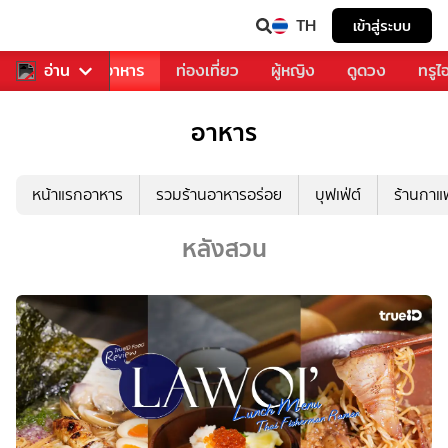
TH
เข้าสู่ระบบ
วงการเพลง
อ่าน
อาหาร
ท่องเที่ยว
ผู้หญิง
ดูดวง
ทรูไ
อาหาร
หน้าแรกอาหาร
รวมร้านอาหารอร่อย
บุฟเฟ่ต์
ร้านกา
หลังสวน