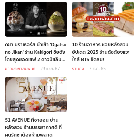
คชา บราเธอร์ส นำเข้า 'Oyatsu
10 ร้านอาหาร ซอยหลังสวน
no Jikan' ร้าน Kakigori ชื่อดัง
อัปเดต 2025 ร้านดังต้องแวะ
โดยสุดยอดเชฟ 2 ดาวมิชลิน
ใกล้ BTS ชิดลม!
จากโตเกียว สาขาแรกนอก
ข่าวประชาสัมพันธ์
23 เม.ย. 67
ร้านดัง
7 ก.ค. 65
ญี่ปุ่น!
51 AVENUE ทีซาลอน ย่าน
หลังสวน ร้านบรรยากาศดี ที่
คนรักชาต้องห้ามพลาด