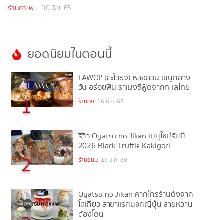
ร้านกาแฟ
30 มิ.ย. 65
ยอดนิยมในตอนนี้
LAWOI' (ละโวยจ) หลังสวน เมนูกลาง
วัน อร่อยฟิน ราเมงซีฟู้ดจากทะเลไทย
1
ร้านดัง
16 มี.ค. 69
รีวิว Oyatsu no Jikan เมนูใหม่รับปี
2026 Black Truffle Kakigori
2
ร้านขนม
15 ม.ค. 69
Oyatsu no Jikan คากิโกริร้านดังจาก
โตเกียว สาขาแรกนอกญี่ปุ่น สายหวาน
ต้องโดน