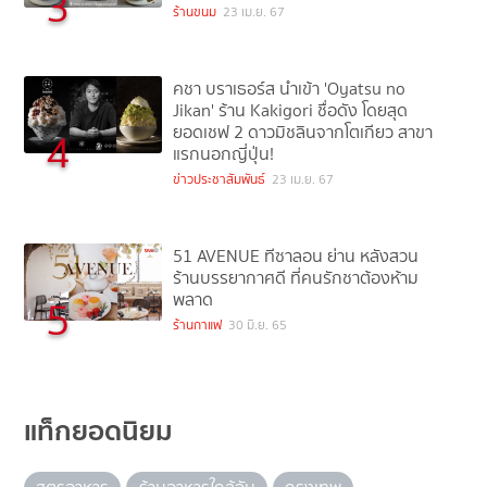
3
ร้านขนม
23 เม.ย. 67
คชา บราเธอร์ส นำเข้า 'Oyatsu no
Jikan' ร้าน Kakigori ชื่อดัง โดยสุด
ยอดเชฟ 2 ดาวมิชลินจากโตเกียว สาขา
4
แรกนอกญี่ปุ่น!
ข่าวประชาสัมพันธ์
23 เม.ย. 67
51 AVENUE ทีซาลอน ย่าน หลังสวน
ร้านบรรยากาศดี ที่คนรักชาต้องห้าม
พลาด
5
ร้านกาแฟ
30 มิ.ย. 65
แท็กยอดนิยม