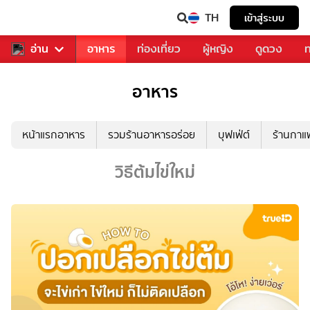
TH
เข้าสู่ระบบ
สารวงการเพลง
อ่าน
อาหาร
ท่องเที่ยว
ผู้หญิง
ดูดวง
ท
อาหาร
หน้าแรกอาหาร
รวมร้านอาหารอร่อย
บุฟเฟ่ต์
ร้านกา
วิธีต้มไข่ใหม่