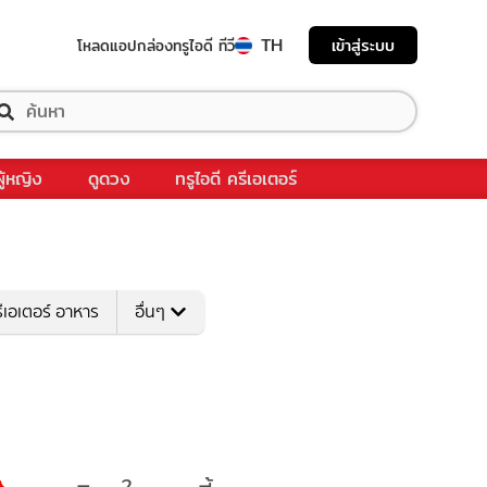
TH
เข้าสู่ระบบ
โหลดแอป
กล่องทรูไอดี ทีวี
ผู้หญิง
ดูดวง
ทรูไอดี ครีเอเตอร์
ีเอเตอร์ อาหาร
อื่นๆ