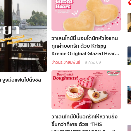
วาเลนไทน์นี้ มอบโดนัทหัวใจแทน
ทุกคำบอกรัก ด้วย Krispy
Kreme Original Glazed Heart
Doughnuts
ข่าวประชาสัมพันธ์
9 ก.พ. 69
 จูงมือแฟนไปนั่งชิล
วาเลนไทน์ปีนี้บอกรักให้หวานยิ่ง
ขึ้นกว่าที่เคย ด้วย “THIS