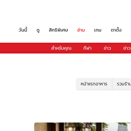
วันนี้
ดู
สิทธิพิเศษ
อ่าน
เกม
ตาตั้ง
สำหรับคุณ
กีฬา
ข่าว
ข่าว
หน้าแรกอาหาร
รวมร้า