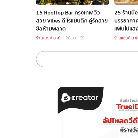
15 Rooftop Bar กรุงเทพ วิว
25 ร้านนั่
สวย Vibes ดี โรแมนติก คู่รักสาย
บรรยากาศด
ชิลห้ามพลาด
แฟนไปแฮงค
ร้านแฮงค์เอาท์
28 ม.ค. 69
ร้านแฮงค์เอาท