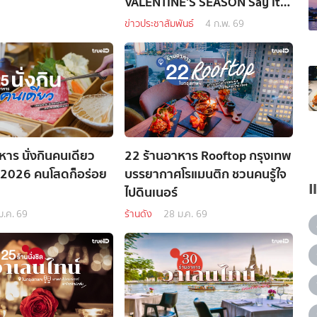
VALENTINE'S SEASON Say it
with Doughnuts”
ข่าวประชาสัมพันธ์
4 ก.พ. 69
หาร นั่งกินคนเดียว
22 ร้านอาหาร Rooftop กรุงเทพ
 2026 คนโสดก็อร่อย
บรรยากาศโรแมนติก ชวนคนรู้ใจ
ไปดินเนอร์
ม.ค. 69
ร้านดัง
28 ม.ค. 69