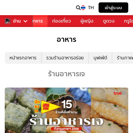
TH
เข้าสู่ระบบ
วงการเพลง
อ่าน
อาหาร
ท่องเที่ยว
ผู้หญิง
ดูดวง
ทรูไ
อาหาร
หน้าแรกอาหาร
รวมร้านอาหารอร่อย
บุฟเฟ่ต์
ร้านกา
ร้านอาหารเจ