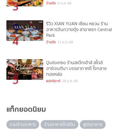
3
ร้านดัง
9 ต.ค. 68
รีวิว XIAN YUAN เซียน หยวน ร้าน
อาหารจีนกวางตุ้ง สาขาแรก Central
Park
4
ร้านดัง
11 ธ.ค. 68
Quilombo ร้านสเต๊กเฮ้าส์ สไตล์
อาร์เจนตินา บรรยากาศดี ใจกลาง
ทองหล่อ
5
แฮงค์เอาท์
28 ม.ค. 69
แท็กยอดนิยม
รวมร้านอาหาร
ร้านอาหารใกล้ฉัน
สูตรอาหาร