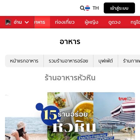
TH
เข้าสู่ระบบ
วงการเพลง
อ่าน
อาหาร
ท่องเที่ยว
ผู้หญิง
ดูดวง
ทรูไ
อาหาร
หน้าแรกอาหาร
รวมร้านอาหารอร่อย
บุฟเฟ่ต์
ร้านกา
ร้านอาหารหัวหิน