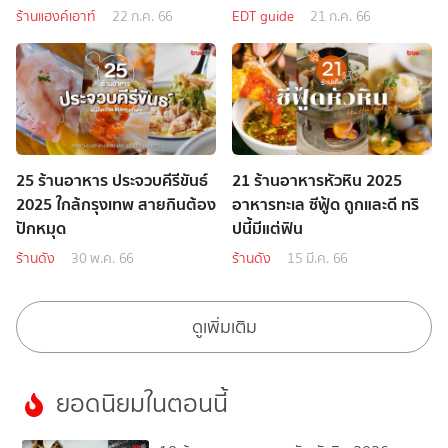
สงบ
ร้านแฮงค์เอาท์
22 ก.ค. 66
EDT guide
21 ก.ค. 66
25 ร้านอาหาร ประจวบคีรีขันธ์
21 ร้านอาหารหัวหิน 2025
2025 ใกล้กรุงเทพ สายกินต้อง
อาหารทะเล ซีฟู้ด ถูกและดี ทริ
ปักหมุด
ปนี้มีแต่ฟิน
ร้านดัง
30 พ.ค. 66
ร้านดัง
15 มี.ค. 66
ดูเพิ่มเติม
ยอดนิยมในตอนนี้