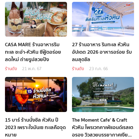
CASA MARE ร้านอาหารริม
27 ร้านอาหาร ริมทะเล หัวหิน
ทะเล ชะอำ-หัวหิน ซีฟู้ดอร่อย
อัปเดต 2026 อาหารอร่อย รับ
สดใหม่ ถ่ายรูปสวยปัง
ลมสุดชิล
ร้านดัง
21 พ.ค. 67
ร้านดัง
23 ก.ค. 66
15 บาร์ ร้านนั่งชิล หัวหิน ปี
The Moment Cafe' & Craft
2023 เพราะใจมันเซ ทะเลคือจุด
หัวหิน ไพรเวทคาเฟ่แอนด์เรสเต
หมาย
อรอง วิวสวยบรรยากาศเงียบ