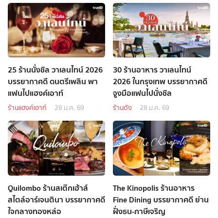
25 ร้านนั่งชิล วาเลนไทน์ 2026
30 ร้านอาหาร วาเลนไทน์
บรรยากาศดี ดนตรีเพลิน พา
2026 ในกรุงเทพ บรรยากาศดี
แฟนไปแฮงค์เอาท์
จูงมือแฟนไปนั่งชิล
ร้านแฮงค์เอาท์
28 ม.ค. 69
ร้านดัง
28 ม.ค. 69
Quilombo ร้านสเต๊กเฮ้าส์
The Kinopolis ร้านอาหาร
สไตล์อาร์เจนตินา บรรยากาศดี
Fine Dining บรรยากาศดี ย่าน
ใจกลางทองหล่อ
ฝั่งธน-ภาษีเจริญ