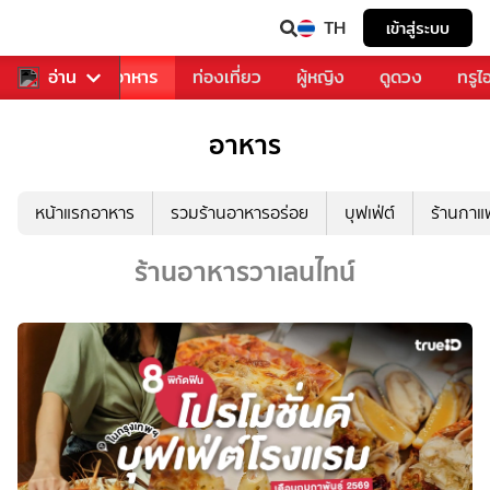
TH
เข้าสู่ระบบ
วงการเพลง
อ่าน
อาหาร
ท่องเที่ยว
ผู้หญิง
ดูดวง
ทรูไ
อาหาร
หน้าแรกอาหาร
รวมร้านอาหารอร่อย
บุฟเฟ่ต์
ร้านกา
ร้านอาหารวาเลนไทน์