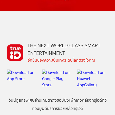
THE NEXT WORLD-CLASS SMART
ENTERTAINMENT
อีกขั้นของความบันเทิงระดับโลกตรงใจคุณ
วันนี้
ดู
สิทธิพิเศษ
อ่าน
เกม
ตาตั้ง
ช้อปปิ้ง
แพ็กเกจ
กล่องทรูไอดีทีวี
คอมมูนิตี้
บริการช่วยเหลือทรูไอดี