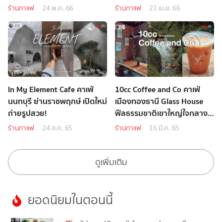
ร้านกาแฟ
24 พ.ค. 66
ร้านกาแฟ
21 เม.ย. 66
In My Element Cafe คาเฟ่
10cc Coffee and Co คาเฟ่
นนทบุรี ย่านราชพฤกษ์ เปิดใหม่
เมืองทองธานี Glass House
ถ่ายรูปสวย!
ฟีลธรรมชาติเขาใหญ่ใจกลาง
เมือง
ร้านกาแฟ
24 ส.ค. 65
ร้านกาแฟ
16 มี.ค. 65
ดูเพิ่มเติม
ยอดนิยมในตอนนี้