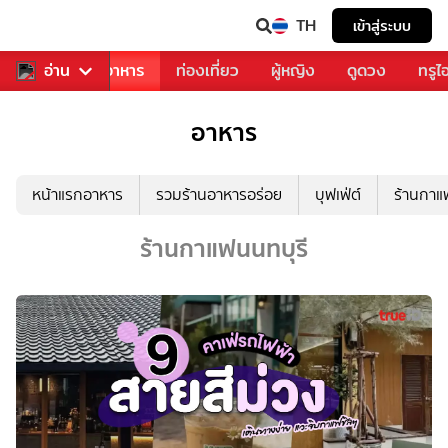
TH
เข้าสู่ระบบ
วงการเพลง
อ่าน
อาหาร
ท่องเที่ยว
ผู้หญิง
ดูดวง
ทรูไ
อาหาร
หน้าแรกอาหาร
รวมร้านอาหารอร่อย
บุฟเฟ่ต์
ร้านกา
ร้านกาแฟนนทบุรี