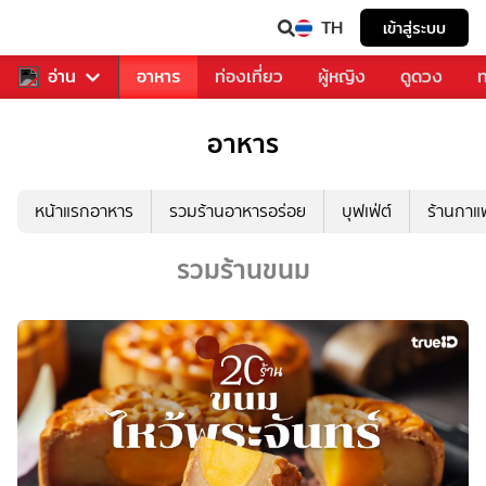
TH
เข้าสู่ระบบ
สารวงการเพลง
อ่าน
อาหาร
ท่องเที่ยว
ผู้หญิง
ดูดวง
ท
อาหาร
หน้าแรกอาหาร
รวมร้านอาหารอร่อย
บุฟเฟ่ต์
ร้านกา
รวมร้านขนม