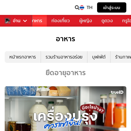
TH
เข้าสู่ระบบ
วงการเพลง
อ่าน
อาหาร
ท่องเที่ยว
ผู้หญิง
ดูดวง
ทรูไ
อาหาร
หน้าแรกอาหาร
รวมร้านอาหารอร่อย
บุฟเฟ่ต์
ร้านกา
ยืดอายุอาหาร