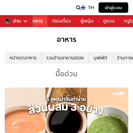
TH
เข้าสู่ระบบ
วงการเพลง
อ่าน
อาหาร
ท่องเที่ยว
ผู้หญิง
ดูดวง
ทรูไ
อาหาร
หน้าแรกอาหาร
รวมร้านอาหารอร่อย
บุฟเฟ่ต์
ร้านกา
มื้อด่วน