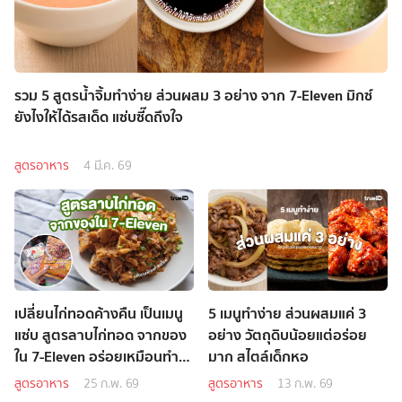
รวม 5 สูตรน้ำจิ้มทำง่าย ส่วนผสม 3 อย่าง จาก 7-Eleven มิกซ์
ยังไงให้ได้รสเด็ด แซ่บซี๊ดถึงใจ
สูตรอาหาร
4 มี.ค. 69
เปลี่ยนไก่ทอดค้างคืน เป็นเมนู
5 เมนูทำง่าย ส่วนผสมแค่ 3
แซ่บ สูตรลาบไก่ทอด จากของ
อย่าง วัตถุดิบน้อยแต่อร่อย
ใน 7-Eleven อร่อยเหมือนทำ
มาก สไตล์เด็กหอ
สดใหม่
สูตรอาหาร
25 ก.พ. 69
สูตรอาหาร
13 ก.พ. 69