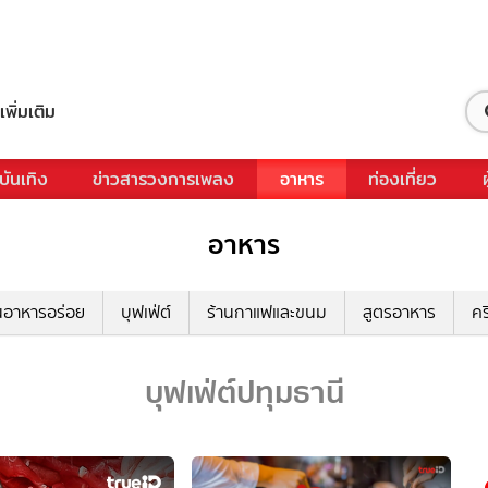
เพิ่มเติม
บันเทิง
ข่าวสารวงการเพลง
อาหาร
ท่องเที่ยว
อาหาร
นอาหารอร่อย
บุฟเฟ่ต์
ร้านกาแฟและขนม
สูตรอาหาร
คร
บุฟเฟ่ต์ปทุมธานี