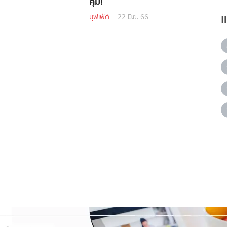
คุ้ม!
บุฟเฟ่ต์
22 มิ.ย. 66