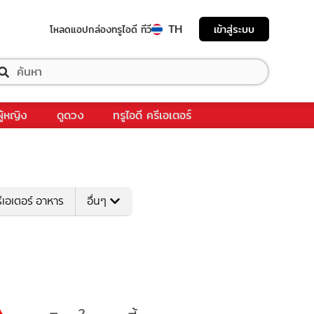
TH
เข้าสู่ระบบ
โหลดแอป
กล่องทรูไอดี ทีวี
ผู้หญิง
ดูดวง
ทรูไอดี ครีเอเตอร์
ีเอเตอร์ อาหาร
อื่นๆ