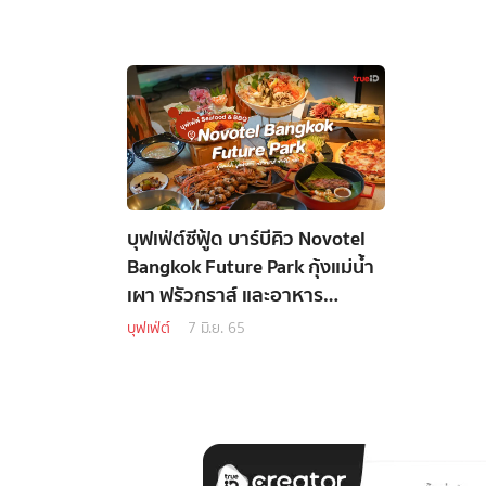
บุฟเฟ่ต์ซีฟู้ด บาร์บีคิว Novotel
Bangkok Future Park กุ้งแม่น้ำ
เผา ฟรัวกราส์ และอาหาร
นานาชาติ อิ่มอร่อยไม่อั้น
บุฟเฟ่ต์
7 มิ.ย. 65