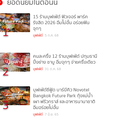
ยอดนิยมในตอนนี้
15 ร้านบุฟเฟ่ต์ ฟิวเจอร์ พาร์ค
รังสิต 2026 อิ่มไม่อั้น อร่อยฟิน
1
จุกๆ
บุฟเฟ่ต์
5 ก.ค. 68
คนละครึ่ง 12 ร้านบุฟเฟ่ต์ ปทุมธานี
ปิ้งย่าง ชาบู อิ่มจุกๆ จ่ายครึ่งเดียว
2
บุฟเฟ่ต์
31 ต.ค. 68
บุฟเฟ่ต์ซีฟู้ด บาร์บีคิว Novotel
Bangkok Future Park กุ้งแม่น้ำ
3
เผา ฟรัวกราส์ และอาหารนานาชาติ
อิ่มอร่อยไม่อั้น
บุฟเฟ่ต์
7 มิ.ย. 65