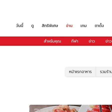
วันนี้
ดู
สิทธิพิเศษ
อ่าน
เกม
ตาตั้ง
สำหรับคุณ
กีฬา
ข่าว
ข่าว
หน้าแรกอาหาร
รวมร้า