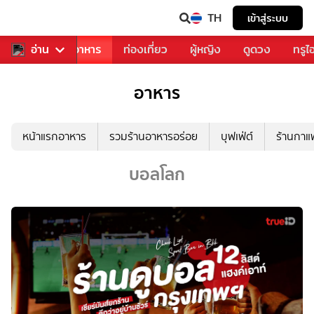
TH
เข้าสู่ระบบ
วงการเพลง
อ่าน
อาหาร
ท่องเที่ยว
ผู้หญิง
ดูดวง
ทรูไ
อาหาร
หน้าแรกอาหาร
รวมร้านอาหารอร่อย
บุฟเฟ่ต์
ร้านกา
บอลโลก