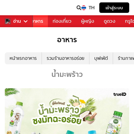
TH
เข้าสู่ระบบ
วงการเพลง
อ่าน
อาหาร
ท่องเที่ยว
ผู้หญิง
ดูดวง
ทรูไ
อาหาร
หน้าแรกอาหาร
รวมร้านอาหารอร่อย
บุฟเฟ่ต์
ร้านกา
น้ำมะพร้าว