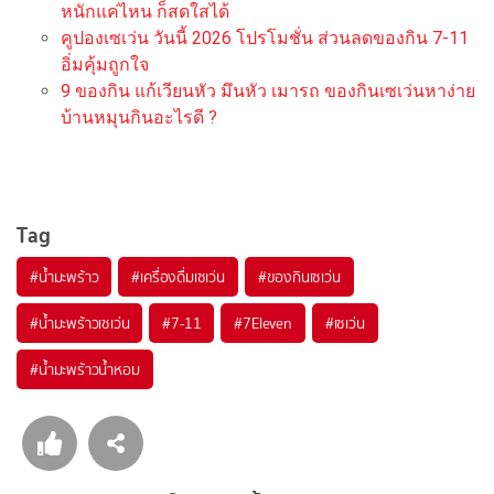
หนักแค่ไหน ก็สดใสได้
คูปองเซเว่น วันนี้ 2026 โปรโมชั่น ส่วนลดของกิน 7-11
อิ่มคุ้มถูกใจ
9 ของกิน แก้เวียนหัว มึนหัว เมารถ ของกินเซเว่นหาง่าย
บ้านหมุนกินอะไรดี ?
Tag
#
น้ำมะพร้าว
#
เครื่องดื่มเซเว่น
#
ของกินเซเว่น
#
น้ำมะพร้าวเซเว่น
#
7-11
#
7Eleven
#
เซเว่น
#
น้ำมะพร้าวน้ำหอม