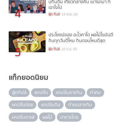
นกินดื่ม เที่ยวกลางคืน เมาไม่เมา ก็
เอาใจไป
4
ฟู้ด ทิปส์
19 พ.ย. 68
ประโยชน์ของ อะโวคาโด ผลไม้ไขมันดี
กินทุกวันดีไหม กินตอนไหนดีสุด
5
ฟู้ด ทิปส์
20 ก.ย. 65
แท็กยอดนิยม
ฟู้ดทิปส์
แคปชั่น
แคปชั่นสายกิน
คำคม
แคปชั่นอ่อย
แคปชั่นกิน
คำคมสายกิน
แคปชั่นคาเฟ่
ผลไม้
อาหารไทย