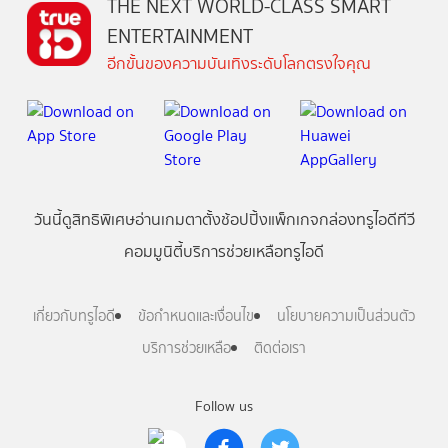
THE NEXT WORLD-CLASS SMART
ENTERTAINMENT
อีกขั้นของความบันเทิงระดับโลกตรงใจคุณ
วันนี้
ดู
สิทธิพิเศษ
อ่าน
เกม
ตาตั้ง
ช้อปปิ้ง
แพ็กเกจ
กล่องทรูไอดีทีวี
คอมมูนิตี้
บริการช่วยเหลือทรูไอดี
เกี่ยวกับทรูไอดี
ข้อกำหนดและเงื่อนไข
นโยบายความเป็นส่วนตัว
บริการช่วยเหลือ
ติดต่อเรา
Follow us