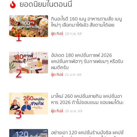
ยอดนิยมในตอนนี้
กินอะไรดี 160 เมนู อาหารตามสั่ง เมนู
ใหม่ๆ เลือกมาให้แล้ว สั่งตามได้เลย
1
ฟู้ด ทิปส์
18 ก.พ. 68
อัปเดต 180 แคปชั่นกาแฟ 2026
แคปชั่นคาเฟ่ฮาๆ รับกาแฟขมๆ หรือรับ
ผมดีครับ
2
ฟู้ด ทิปส์
21 ม.ค. 68
มาใหม่ 260 แคปชั่นสายกิน แคปชั่นอา
หาร 2026 ถ้าไม่ชอบขนม ชอบผมได้นะ
3
ฟู้ด ทิปส์
20 เม.ย. 69
อย่างเอา 120 แคปชั่นร้านนั่งชิล แคปชั่