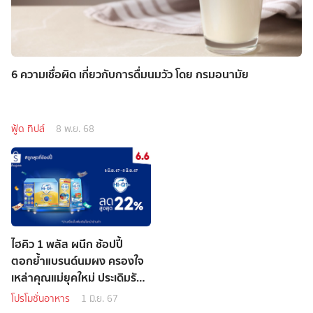
6 ความเชื่อผิด เกี่ยวกับการดื่มนมวัว โดย กรมอนามัย
ฟู้ด ทิปส์
8 พ.ย. 68
ไฮคิว 1 พลัส ผนึก ช้อปปี้
ตอกย้ำแบรนด์นมผง ครองใจ
เหล่าคุณแม่ยุคใหม่ ประเดิมรับ
ครึ่งปีหลัง เดินหน้าร่วม
โปรโมชั่นอาหาร
1 มิ.ย. 67
แคมเปญ Shopee 6.6