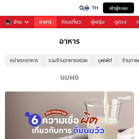
TH
เข้าสู่ระบบ
สารวงการเพลง
อ่าน
อาหาร
ท่องเที่ยว
ผู้หญิง
ดูดวง
ท
อาหาร
หน้าแรกอาหาร
รวมร้านอาหารอร่อย
บุฟเฟ่ต์
ร้านกา
นมผง