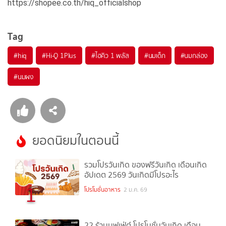
https://shopee.co.th/hiq_officialshop
Tag
#
hiq
#
Hi-Q 1Plus
#
ไฮคิว 1 พลัส
#
นมเด็ก
#
นมกล่อง
#
นมผง
ยอดนิยมในตอนนี้
รวมโปรวันเกิด ของฟรีวันเกิด เดือนเกิด
อัปเดต 2569 วันเกิดมีโปรอะไร
1
โปรโมชั่นอาหาร
2 ม.ค. 69
22 ร้านบุฟเฟ่ต์ โปรโมชั่นวันเกิด เดือน