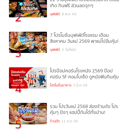
เกิด กินฟรี ส่วนลดจุกๆ
2
บุฟเฟ่ต์
8 พ.ค. 69
7 โปรโมชั่นบุฟเฟ่ต์โรงแรม เดือน
สิงหาคม วันแม่ 2569 พาแม่ไปอิ่มคุ้ม!
3
บุฟเฟ่ต์
5 วันที่แล้ว
โปรป๊อปคอร์นโรงหนัง 2569 ป๊อป
คอร์น SF คอมโบเซ็ต ดูหนังฟินกินคุ้ม
4
โปรโมชั่นอาหาร
5 มี.ค. 69
รวม โปรวันแม่ 2568 ส่องร้านดัง โปร
คุ้มๆ ปังๆ แฮปปี้กันได้ทั้งบ้าน!
5
ร้านดัง
11 ส.ค. 68