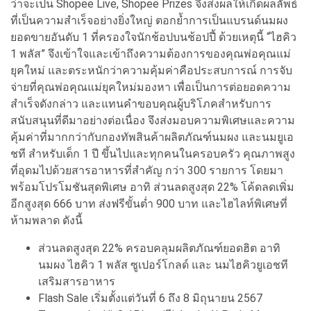
ว่าจะเป็น Shopee Live, Shopee Prizes จึงส่งผลให้เกิดผลลัพธ์
ที่เป็นความสำเร็จอย่างยิ่งใหญ่ ตอกย้ำการเป็นแบรนด์นมผง
ยอดขายอันดับ 1 ที่ครองใจนักช้อปบนช้อปปี้ ด้วยเหตุนี้ “ไฮคิว
1 พลัส” จึงเข้าใจและเข้าถึงความต้องการของคุณพ่อคุณแม่
ยุคใหม่ และตระหนักว่าความคุ้มค่าคือประสบการณ์ การจับ
จ่ายที่คุณพ่อคุณแม่ยุคใหม่มองหา เพื่อเป็นการต่อยอดความ
สำเร็จดังกล่าว และแทนคำขอบคุณผู้บริโภคสำหรับการ
สนับสนุนที่ดีมาอย่างต่อเนื่อง จึงส่งมอบความพิเศษและความ
คุ้มค่าที่มากกว่ากับกองทัพสินค้าผลิตภัณฑ์นมผง และนมยูเอ
ชที สำหรับเด็ก 1 ปี ขึ้นไปและทุกคนในครอบครัว คุณภาพสูง
ที่อุดมไปด้วยสารอาหารที่สำคัญ กว่า 300 รายการ โดยมา
พร้อมโปรโมชันสุดพิเศษ อาทิ ส่วนลดสูงสุด 22% โค้ดลดเพิ่ม
อีกสูงสุด 666 บาท ส่งฟรีขั้นต่ำ 900 บาท และไฮไลท์พิเศษที่
ห้ามพลาด ดังนี้
ส่วนลดสูงสุด 22% ครอบคลุมผลิตภัณฑ์ยอดฮิต อาทิ
นมผง ไฮคิว 1 พลัส ซูเปอร์โกลด์ และ นมไฮคิวยูเอชที
เสริมสารอาหาร
Flash Sale เริ่มตั้งแต่วันที่ 6 ถึง 8 มิถุนายน 2567