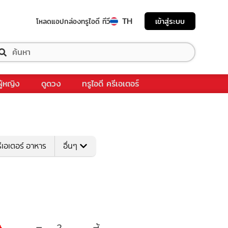
TH
เข้าสู่ระบบ
โหลดแอป
กล่องทรูไอดี ทีวี
ผู้หญิง
ดูดวง
ทรูไอดี ครีเอเตอร์
ีเอเตอร์ อาหาร
อื่นๆ