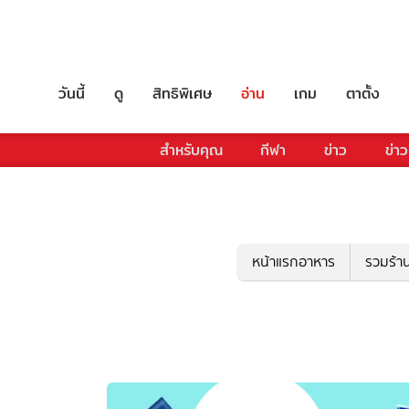
วันนี้
ดู
สิทธิพิเศษ
อ่าน
เกม
ตาตั้ง
สำหรับคุณ
กีฬา
ข่าว
ข่าว
หน้าแรกอาหาร
รวมร้า