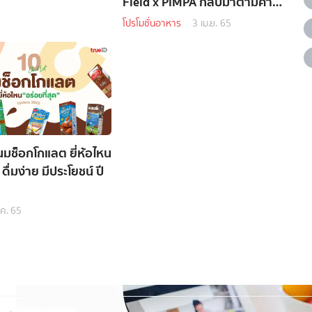
Field x PIMPA กลับมาตามคำ
เรียกร้อง
โปรโมชั่นอาหาร
3 เม.ย. 65
นมช็อกโกแลต ยี่ห้อไหน
 ดื่มง่าย มีประโยชน์ ปี
.ค. 65