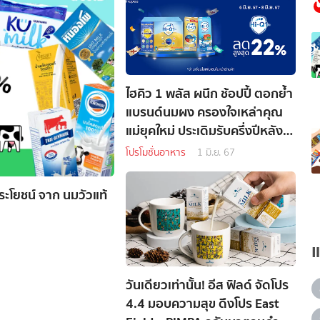
ไฮคิว 1 พลัส ผนึก ช้อปปี้ ตอกย้ำ
แบรนด์นมผง ครองใจเหล่าคุณ
แม่ยุคใหม่ ประเดิมรับครึ่งปีหลัง
เดินหน้าร่วมแคมเปญ Shopee
โปรโมชั่นอาหาร
1 มิ.ย. 67
6.6
ระโยชน์ จาก นมวัวแท้
วันเดียวเท่านั้น! อีส ฟิลด์ จัดโปร
4.4 มอบความสุข ดึงโปร East