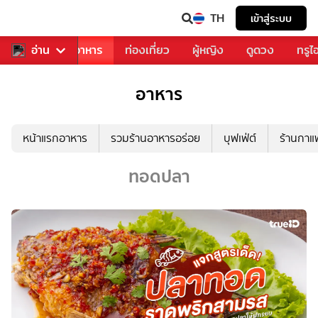
TH
เข้าสู่ระบบ
วงการเพลง
อ่าน
อาหาร
ท่องเที่ยว
ผู้หญิง
ดูดวง
ทรูไ
อาหาร
หน้าแรกอาหาร
รวมร้านอาหารอร่อย
บุฟเฟ่ต์
ร้านกา
ทอดปลา