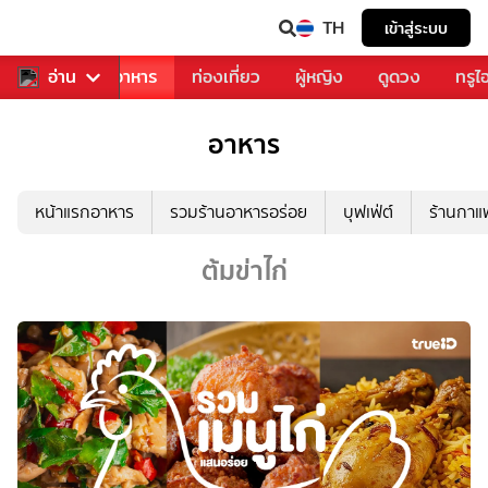
TH
เข้าสู่ระบบ
วงการเพลง
อ่าน
อาหาร
ท่องเที่ยว
ผู้หญิง
ดูดวง
ทรูไ
อาหาร
หน้าแรกอาหาร
รวมร้านอาหารอร่อย
บุฟเฟ่ต์
ร้านกา
ต้มข่าไก่