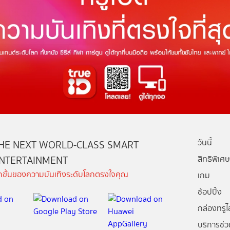
วันนี้
HE NEXT WORLD-CLASS SMART
NTERTAINMENT
สิทธิพิเศษ
ีกขั้นของความบันเทิงระดับโลกตรงใจคุณ
เกม
ช้อปปิ้ง
กล่องทรูไอ
บริการช่ว