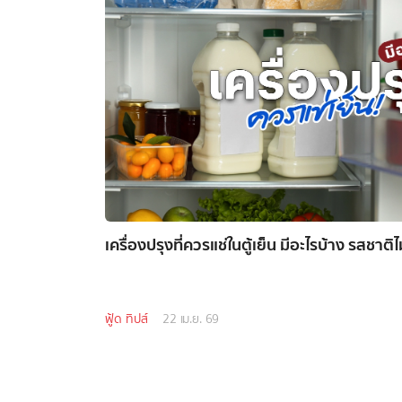
เครื่องปรุงที่ควรแช่ในตู้เย็น มีอะไรบ้าง รสชาติไม
ฟู้ด ทิปส์
22 เม.ย. 69