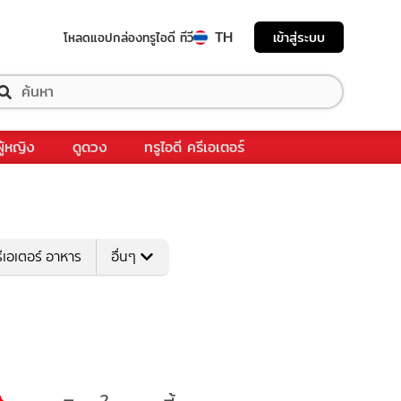
TH
เข้าสู่ระบบ
โหลดแอป
กล่องทรูไอดี ทีวี
ผู้หญิง
ดูดวง
ทรูไอดี ครีเอเตอร์
ีเอเตอร์ อาหาร
อื่นๆ