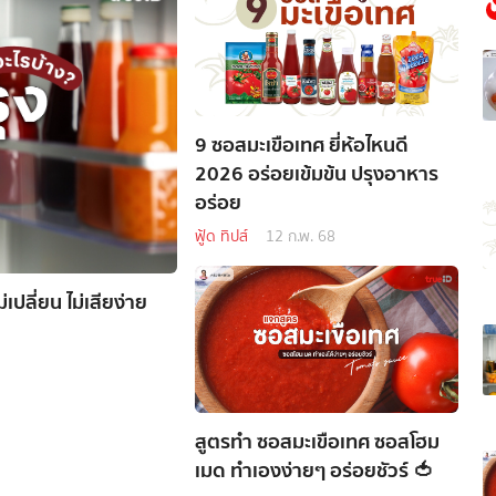
9 ซอสมะเขือเทศ ยี่ห้อไหนดี
2026 อร่อยเข้มข้น ปรุงอาหาร
อร่อย
ฟู้ด ทิปส์
12 ก.พ. 68
่เปลี่ยน ไม่เสียง่าย
สูตรทำ ซอสมะเขือเทศ ซอสโฮม
เมด ทำเองง่ายๆ อร่อยชัวร์ 🍅