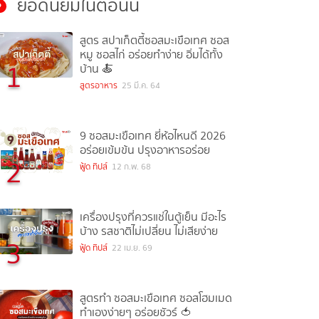
ยอดนิยมในตอนนี้
สูตร สปาเก็ตตี้ซอสมะเขือเทศ ซอส
หมู ซอสไก่ อร่อยทำง่าย อิ่มได้ทั้ง
1
บ้าน 🍝
สูตรอาหาร
25 มี.ค. 64
9 ซอสมะเขือเทศ ยี่ห้อไหนดี 2026
อร่อยเข้มข้น ปรุงอาหารอร่อย
2
ฟู้ด ทิปส์
12 ก.พ. 68
เครื่องปรุงที่ควรแช่ในตู้เย็น มีอะไร
บ้าง รสชาติไม่เปลี่ยน ไม่เสียง่าย
3
ฟู้ด ทิปส์
22 เม.ย. 69
สูตรทำ ซอสมะเขือเทศ ซอสโฮมเมด
ทำเองง่ายๆ อร่อยชัวร์ 🍅