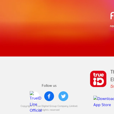
T
E
Follow us
อ
Copyright © True Digital Group Company Limited.
All rights reserved