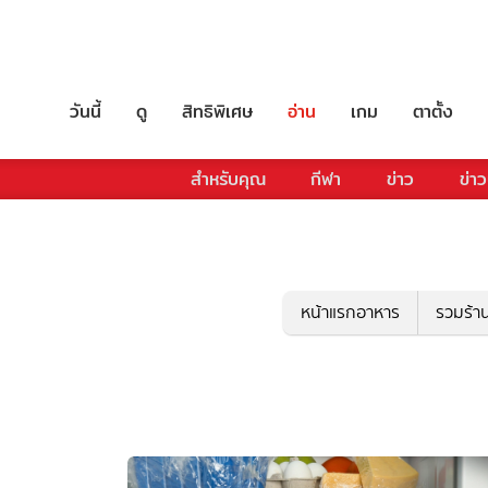
วันนี้
ดู
สิทธิพิเศษ
อ่าน
เกม
ตาตั้ง
สำหรับคุณ
กีฬา
ข่าว
ข่าว
หน้าแรกอาหาร
รวมร้า