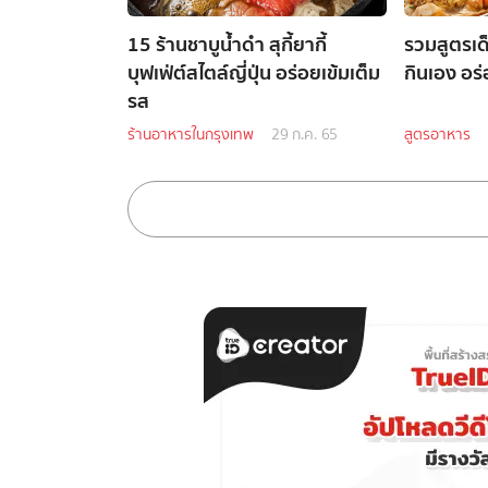
15 ร้านชาบูน้ำดำ สุกี้ยากี้
รวมสูตรเด
บุฟเฟ่ต์สไตล์ญี่ปุ่น อร่อยเข้มเต็ม
กินเอง อร่
รส
ร้านอาหารในกรุงเทพ
29 ก.ค. 65
สูตรอาหาร