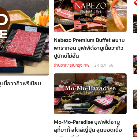
Nabezo Premium Buffet สยาม
พารากอน บุฟเฟ่ต์ชาบูเนื้อวากิว
ปูยักษ์ไม่อั้น
ร้านอาหารในกรุงเทพ
24 ต.ค. 68
เนื้อวากิวพรีเมียม
Mo-Mo-Paradise บุฟเฟ่ต์ชาบู
สุกี้ยากี้ สไตล์ญี่ปุ่น สุดยอดเนื้อ