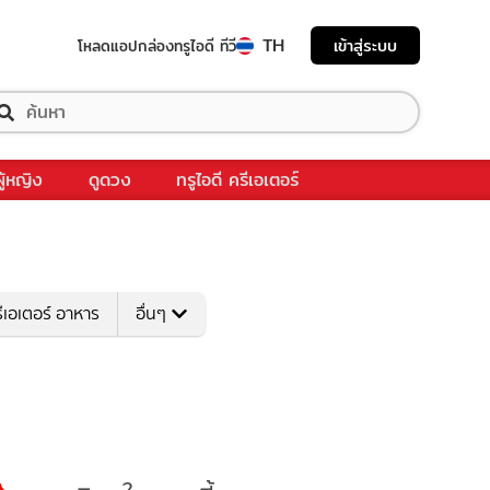
TH
เข้าสู่ระบบ
โหลดแอป
กล่องทรูไอดี ทีวี
ผู้หญิง
ดูดวง
ทรูไอดี ครีเอเตอร์
ีเอเตอร์ อาหาร
อื่นๆ