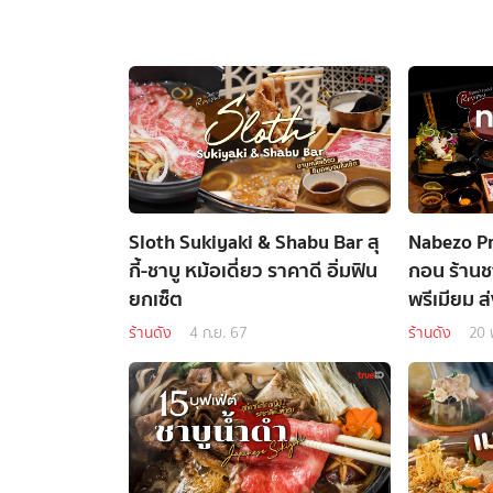
Sloth Sukiyaki & Shabu Bar สุ
Nabezo P
กี้-ชาบู หม้อเดี่ยว ราคาดี อิ่มฟิน
กอน ร้านชา
ยกเซ็ต
พรีเมียม ส
ร้านดัง
4 ก.ย. 67
ร้านดัง
20 