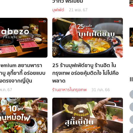
วากิว พรีเมียม
บุฟเฟ่ต์
21 พ.ย. 67
remium สยามพารา
25 ร้านบุฟเฟ่ต์ชาบู ร้านฮิต ใน
บู สุกี้ยากี้ อร่อยแบบ
กรุงเทพ อร่อยคุ้มติดใจ ไม่ไปคือ
่งตรงจากญี่ปุ่น
พลาด
พ.ค. 67
ร้านอาหารในกรุงเทพ
31 ก.ค. 66