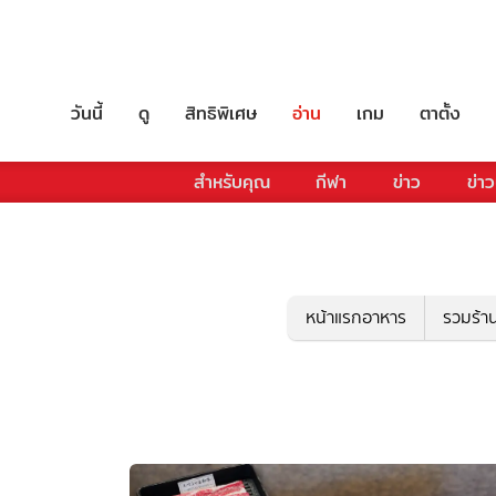
วันนี้
ดู
สิทธิพิเศษ
อ่าน
เกม
ตาตั้ง
สำหรับคุณ
กีฬา
ข่าว
ข่าว
หน้าแรกอาหาร
รวมร้า