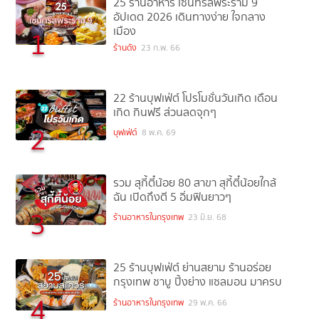
25 ร้านอาหาร เซ็นทรัลพระราม 9
อัปเดต 2026 เดินทางง่าย ใจกลาง
เมือง
1
ร้านดัง
23 ก.พ. 66
22 ร้านบุฟเฟ่ต์ โปรโมชั่นวันเกิด เดือน
เกิด กินฟรี ส่วนลดจุกๆ
2
บุฟเฟ่ต์
8 พ.ค. 69
รวม สุกี้ตี๋น้อย 80 สาขา สุกี้ตี๋น้อยใกล้
ฉัน เปิดถึงตี 5 อิ่มฟินยาวๆ
3
ร้านอาหารในกรุงเทพ
23 มิ.ย. 68
25 ร้านบุฟเฟ่ต์ ย่านสยาม ร้านอร่อย
กรุงเทพ ชาบู ปิ้งย่าง แซลมอน มาครบ
4
ร้านอาหารในกรุงเทพ
29 พ.ค. 66