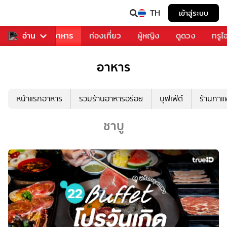
TH
เข้าสู่ระบบ
วงการเพลง
อ่าน
อาหาร
ท่องเที่ยว
ผู้หญิง
ดูดวง
ทรูไ
อาหาร
หน้าแรกอาหาร
รวมร้านอาหารอร่อย
บุฟเฟ่ต์
ร้านกา
ชาบู