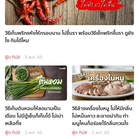
วิธีเก็บพริกแห้งให้กรอบนาน ไม่ขึ้นรา พร้อมวิธีเช็กพริกขึ้นรา ดูยัง
ไง กินได้ไหม
ฟู้ด ทิปส์
9 พ.ค. 69
วิธีเก็บต้นหอมให้สดนานเป็น
วิธีล้างเครื่องในหมู ไม่ให้มีกลิ่น
เดือน ไม่มีตู้เย็นก็เก็บได้ ไม่เน่า
ไม่เหม็นคาว สะอาดน่ากิน ทำ
เหลือทิ้ง
เมนูไหนก็อร่อยไร้กลิ่นกวนใจ
ฟู้ด ทิปส์
2 พ.ค. 69
ฟู้ด ทิปส์
1 พ.ค. 69