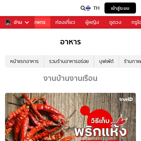
TH
เข้าสู่ระบบ
วงการเพลง
อ่าน
อาหาร
ท่องเที่ยว
ผู้หญิง
ดูดวง
ทรูไ
อาหาร
หน้าแรกอาหาร
รวมร้านอาหารอร่อย
บุฟเฟ่ต์
ร้านกา
งานบ้านงานเรือน