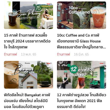
15 คาเฟ่ ร้านกาแฟ สวนผึ้ง
10cc Coffee and Co คาเฟ่
ราชบุรี 2024 บรรยากาศดีต่อ
เมืองทองธานี Glass House
ใจ ใกล้กรุงเทพ
ฟีลธรรมชาติเขาใหญ่ใจกลาง
เมือง
ร้านกาแฟ
13 พ.ค. 65
ร้านกาแฟ
16 มี.ค. 65
พิกัดชิลใหม่! Banyakat คาเฟ่
12 คาเฟ่ถ่ายรูปสวย โทนสีเขียว
ม่อนแจ่ม เชียงใหม่ สไตล์มินิ
ในกรุงเทพ อัพเดท 2021 ฟีล
มอล โอบล้อมไปด้วยภูเขา
ธรรมชาติ ดีต่อใจ!