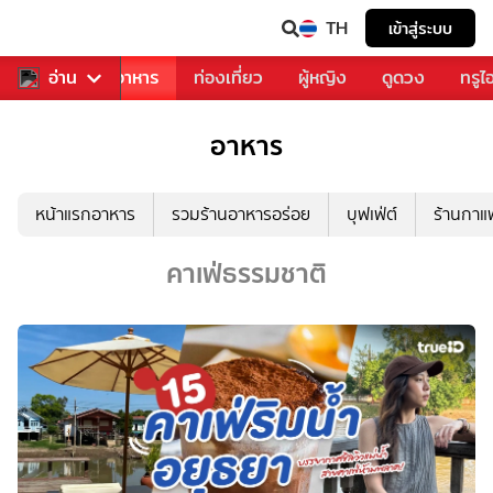
TH
เข้าสู่ระบบ
วงการเพลง
อ่าน
อาหาร
ท่องเที่ยว
ผู้หญิง
ดูดวง
ทรูไ
อาหาร
หน้าแรกอาหาร
รวมร้านอาหารอร่อย
บุฟเฟ่ต์
ร้านกา
คาเฟ่ธรรมชาติ