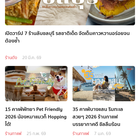
เปิดวาร์ป 7 ร้านลับชลบุรี รสชาติเด็ด จัดเต็มคาวหวานอร่อยจน
ต้องซ้ำ
ร้านดัง
20 มี.ค. 69
15 คาเฟ่พัทยา Pet Friendly
35 คาเฟ่บางแสน ริมทะเล
2026 น้องหมาแมวก็ Hopping
สวยๆ 2026 ร้านกาแฟ
ได้!
บรรยากาศดี ชิลลืมร้อน
ร้านกาแฟ
25 ก.พ. 69
ร้านกาแฟ
7 ม.ค. 69