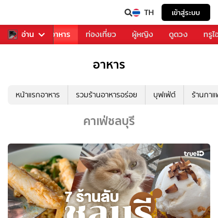
TH
เข้าสู่ระบบ
วงการเพลง
อ่าน
อาหาร
ท่องเที่ยว
ผู้หญิง
ดูดวง
ทรูไ
อาหาร
หน้าแรกอาหาร
รวมร้านอาหารอร่อย
บุฟเฟ่ต์
ร้านกา
คาเฟ่ชลบุรี