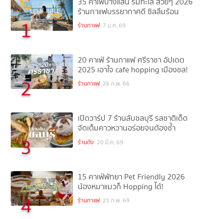
35 คาเฟ่บางแสน ริมทะเล สวยๆ 2026
ร้านกาแฟบรรยากาศดี ชิลลืมร้อน
1
ร้านกาแฟ
7 ม.ค. 69
20 คาเฟ่ ร้านกาแฟ ศรีราชา อัปเดต
2025 เอาใจ cafe hopping เมืองชล!
2
ร้านกาแฟ
26 ก.พ. 66
เปิดวาร์ป 7 ร้านลับชลบุรี รสชาติเด็ด
จัดเต็มคาวหวานอร่อยจนต้องซ้ำ
3
ร้านดัง
20 มี.ค. 69
15 คาเฟ่พัทยา Pet Friendly 2026
น้องหมาแมวก็ Hopping ได้!
4
ร้านกาแฟ
25 ก.พ. 69