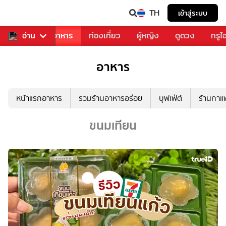
TH
เข้าสู่ระบบ
วงการเพลง
อ่าน
อาหาร
ท่องเที่ยว
ผู้หญิง
ดูดวง
ทรูไ
อาหาร
หน้าแรกอาหาร
รวมร้านอาหารอร่อย
บุฟเฟ่ต์
ร้านกา
ขนมเทียน