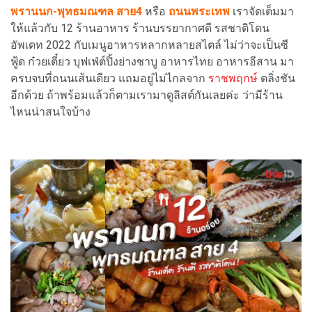
พรานนก-พุทธมณฑล สาย4
หรือ
ถนนพระเทพ
เราจัดเต็มมา
ให้แล้วกับ 12 ร้านอาหาร ร้านบรรยากาศดี รสชาติโดน
อัพเดท 2022 กับเมนูอาหารหลากหลายสไตล์ ไม่ว่าจะเป็นซี
ฟู้ด ก๋วยเตี๋ยว บุฟเฟ่ต์ปิ้งย่างชาบู อาหารไทย อาหารอีสาน มา
ครบจบที่ถนนเส้นเดียว แถมอยู่ไม่ไกลจาก
ราชพฤกษ์
ตลิ่งชัน
อีกด้วย ถ้าพร้อมแล้วก็ตามเรามาดูลิสต์กันเลยค่ะ ว่ามีร้าน
ไหนน่าสนใจบ้าง