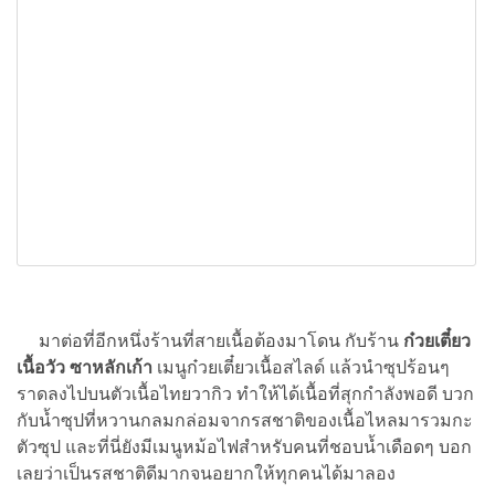
มาต่อที่อีกหนึ่งร้านที่สายเนื้อต้องมาโดน กับร้าน
ก๋วยเตี๋ยว
เนื้อวัว ซาหลักเก้า
เมนูก๋วยเตี๋ยวเนื้อสไลด์ แล้วนำซุปร้อนๆ
ราดลงไปบนตัวเนื้อไทยวากิว ทำให้ได้เนื้อที่สุกกำลังพอดี บวก
กับน้ำซุปที่หวานกลมกล่อมจากรสชาติของเนื้อไหลมารวมกะ
ตัวซุป และที่นี่ยังมีเมนูหม้อไฟสำหรับคนที่ชอบน้ำเดือดๆ บอก
เลยว่าเป็นรสชาติดีมากจนอยากให้ทุกคนได้มาลอง