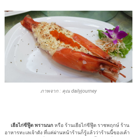
ภาพจาก : คุณ dailyjourney
เฮียไก่ซีฟู๊ด พรานนก
หรือ ร้านเฮียไก่ซีฟู๊ด ราชพฤกษ์ ร้าน
อาหารทะเลเจ้าดัง ที่แค่ผ่านหน้าร้านก็รู้แล้วว่าร้านนี้ของเค้า