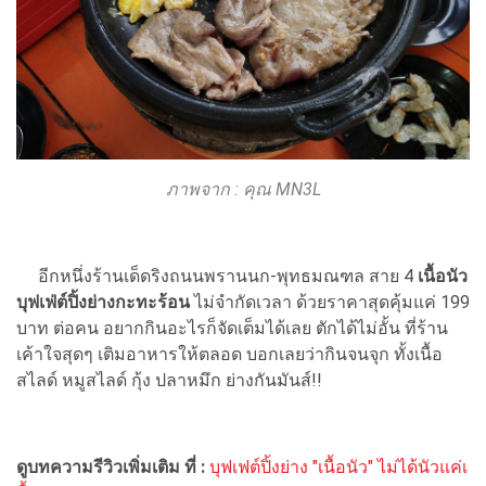
ภาพจาก : คุณ MN3L
อีกหนึ่งร้านเด็ดริงถนนพรานนก-พุทธมณฑล สาย 4
เนื้อนัว
บุฟเฟ่ต์ปิ้งย่างกะทะร้อน
ไม่จำกัดเวลา ด้วยราคาสุดคุ้มแค่ 199
บาท ต่อคน อยากกินอะไรก็จัดเต็มได้เลย ตักได้ไม่อั้น ที่ร้าน
เค้าใจสุดๆ เติมอาหารให้ตลอด บอกเลยว่ากินจนจุก ทั้งเนื้อ
สไลด์ หมูสไลด์ กุ้ง ปลาหมึก ย่างกันมันส์!!
ดูบทความรีวิวเพิ่มเติม ที่ :
บุฟเฟต์ปิ้งย่าง "เนื้อนัว" ไม่ได้นัวแค่เ