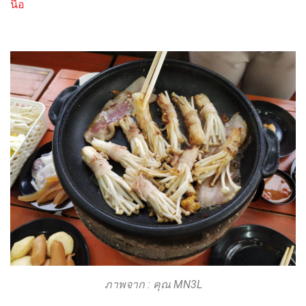
นื้อ
ภาพจาก : คุณ MN3L