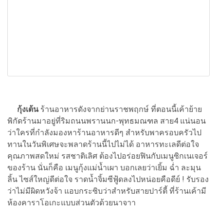
กุ้งเต้น
ร้านอาหารดังจากย่านราชพฤกษ์ ที่ตอนนี้เค้าย้าย
พิกัดร้านมาอยู่ที่ริมถนนพรานนก-พุทธมณฑล สาย4 แน่นอน
ว่าใครที่กำลังมองหาร้านอาหารดีๆ สำหรับพาครอบครัวไป
ทานในวันพิเศษจะพลาดร้านนี้ไปไม่ได้ อาหารทะเลดีต่อใจ
คุณภาพสดใหม่ รสชาติเลิศ ต้องไปอร่อยฟินกับเมนูซิกเนเจอร์
ของร้าน นั่นก็คือ เมนูกุ้งแม่น้ำเผา บอกเลยว่าเยิ้ม ฉ่ำ ละมุน
ลิ้น ไซส์ใหญ่ดีต่อใจ ราดน้ำจิ้มซีฟู้ดลงไปหน่อยคือดีย์ ! รับรอง
ว่าไม่มีผิดหวังจ้า แอบกระซิบว่าสำหรับสายปาร์ตี้ ที่ร้านเค้ามี
ห้องคาราโอเกะแบบส่วนตัวด้วยนาจาา