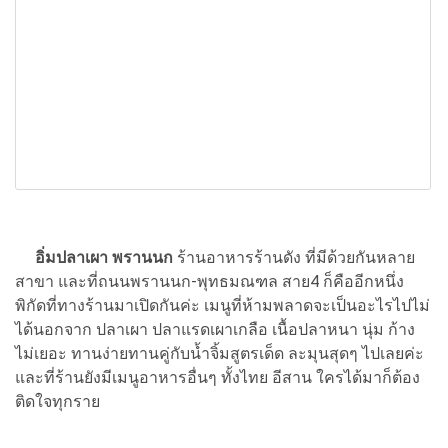
อิ่มปลาเผา พรานนก
ร้านอาหารร้านดัง ที่มีด้วยกันหลาย
สาขา และที่ถนนพรานนก-พุทธมณฑล สาย4 ก็คืออีกหนึ่ง
พิกัดที่ทางร้านมาเปิดกันค่ะ เมนูที่ห้ามพลาดจะเป็นอะไรไปไม่
ได้นอกจาก ปลาเผา ปลาแรดเผาเกลือ เนื้อปลาหนา นุ่ม ก้าง
ไม่เยอะ ทานง่ายทานคู่กับน้ำจิ้มสูตรเด็ด ละมุนสุดๆ ไปเลยค่ะ
และที่ร้านยังมีเมนูอาหารอื่นๆ ทั้งไทย อีสาน ใครได้มาก็ต้อง
ติดใจทุกราย