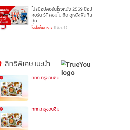
โปรป๊อปคอร์นโรงหนัง 2569 ป๊อป
คอร์น SF คอมโบเซ็ต ดูหนังฟินกิน
5
คุ้ม
โปรโมชั่นอาหาร
5 มี.ค. 69
สิทธิพิเศษแนะนำ
ททท.ทรูชวนชิม
ททท.ทรูชวนชิม