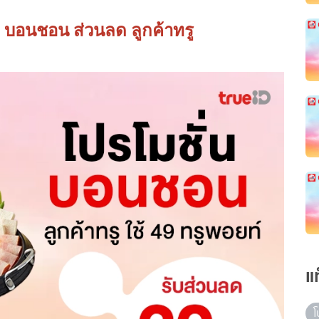
 บอนชอน ส่วนลด ลูกค้าทรู
แ
โ