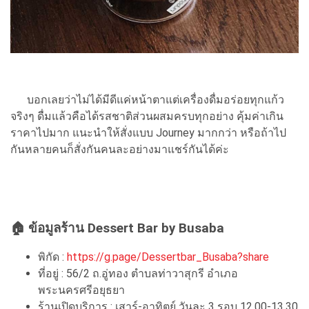
บอกเลยว่าไม่ได้มีดีแค่หน้าตาแต่เครื่องดื่มอร่อยทุกแก้ว
จริงๆ ดื่มแล้วคือได้รสชาติส่วนผสมครบทุกอย่าง คุ้มค่าเกิน
ราคาไปมาก แนะนำให้สั่งแบบ Journey มากกว่า หรือถ้าไป
กันหลายคนก็สั่งกันคนละอย่างมาแชร์กันได้ค่ะ
🏠 ข้อมูลร้าน Dessert Bar by Busaba
พิกัด :
https://g.page/Dessertbar_Busaba?share
ที่อยู่ : 56/2 ถ.อู่ทอง ตำบลท่าวาสุกรี อำเภอ
พระนครศรีอยุธยา
ร้านเปิดบริการ : เสาร์-อาทิตย์ วันละ 3 รอบ 12.00-13.30