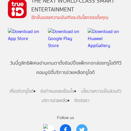
THE NEXT WORLD-CLASS SMART
ENTERTAINMENT
อีกขั้นของความบันเทิงระดับโลกตรงใจคุณ
วันนี้
ดู
สิทธิพิเศษ
อ่าน
เกม
ตาตั้ง
ช้อปปิ้ง
แพ็กเกจ
กล่องทรูไอดีทีวี
คอมมูนิตี้
บริการช่วยเหลือทรูไอดี
เกี่ยวกับทรูไอดี
ข้อกำหนดและเงื่อนไข
นโยบายความเป็นส่วนตัว
บริการช่วยเหลือ
ติดต่อเรา
Follow us