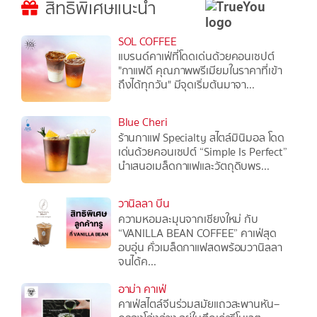
สิทธิพิเศษแนะนำ
SOL COFFEE
แบรนด์คาเฟ่ที่โดดเด่นด้วยคอนเซปต์
"กาแฟดี คุณภาพพรีเมียมในราคาที่เข้า
ถึงได้ทุกวัน" มีจุดเริ่มต้นมาจา...
Blue Cheri
ร้านกาแฟ Specialty สไตล์มินิมอล โดด
เด่นด้วยคอนเซปต์ “Simple Is Perfect”
นำเสนอเมล็ดกาแฟและวัตถุดิบพร...
วานิลลา บีน
ความหอมละมุนจากเชียงใหม่ กับ
“VANILLA BEAN COFFEE” คาเฟ่สุด
อบอุ่น คั่วเมล็ดกาแฟสดพร้อมวานิลลา
จนได้ค...
อาม่า คาเฟ่
คาเฟ่สไตล์จีนร่วมสมัยแถวสะพานหัน–