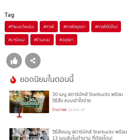
Tag
#
PlacesTwoGo
#
คาเฟ่
#
คาเฟ่อยุธยา
#
คาเฟ่เปิดใหม่
#
บาร์ขนม
#
ร้านขนม
#
อยุธยา
ยอดนิยมในตอนนี้
30 เมนู สตาร์บัคส์ Starbucks พร้อม
วิธีสั่ง แบบเข้าใจง่าย
1
ร้านกาแฟ
10 พ.ค. 67
วิธีสั่งเมนู สตาร์บัคส์ Starbucks พร้อม
13 เมนูลับในตำนาน ที่ต้องโดน!