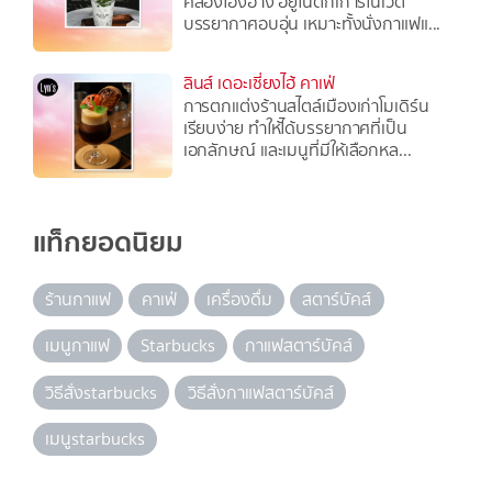
คลองโอ่งอ่าง อยู่ในตึกเก่ารีโนเวต
บรรยากาศอบอุ่น เหมาะทั้งนั่งกาแฟแ...
ลินส์ เดอะเซี่ยงไฮ้ คาเฟ่
การตกแต่งร้านสไตล์เมืองเก่าโมเดิร์น
เรียบง่าย ทำให้ได้บรรยากาศที่เป็น
เอกลักษณ์ และเมนูที่มีให้เลือกหล...
แท็กยอดนิยม
ร้านกาแฟ
คาเฟ่
เครื่องดื่ม
สตาร์บัคส์
เมนูกาแฟ
Starbucks
กาแฟสตาร์บัคส์
วิธีสั่งstarbucks
วิธีสั่งกาแฟสตาร์บัคส์
เมนูstarbucks