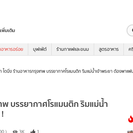
เพิ่มเติม
นอาหารอร่อย
บุฟเฟ่ต์
ร้านกาแฟและขนม
สูตรอาหาร
คร
า ไดนิ่ง ร้านอาหารกรุงเทพ บรรยากาศโรแมนติก ริมแม่น้ำเจ้าพระยา ต้องพาแฟน
เทพ บรรยากาศโรแมนติก ริมแม่น้ำ
 !
00 )
3K
1