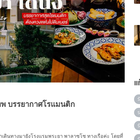
แ
ร
เทพ บรรยากาศโรแมนติก
ร
ร
าเดินทางมายังโรงแรมพระยา พาลาซโซ ทางเรือค่ะ โดยที่
ร