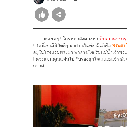
อ่ะแฮ่มๆ ! ใครที่กำลังมองหา
ร้านอาหารกร
! วันนี้เรามีพิกัดดีๆ มาฝากกันค่ะ นั่นก็คือ
พระยา ไ
อยู่ในโรงแรมพระยา พาลาซโซ ริมแม่น้ำเจ้าพระ
! ควงแขนคุณแฟนไป รับรองถูกใจแน่นอนจ้า อ่ะๆ ไ
กว่าค่า