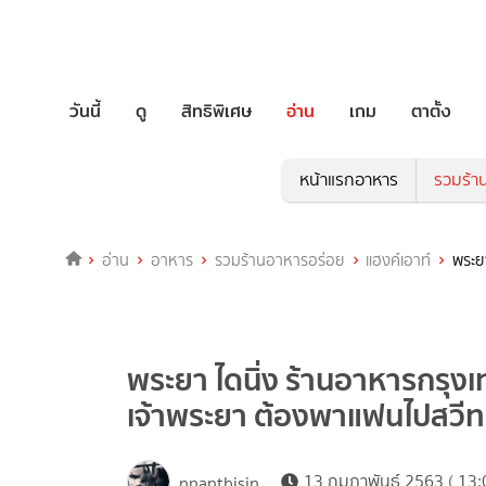
วันนี้
ดู
สิทธิพิเศษ
อ่าน
เกม
ตาตั้ง
หน้าแรกอาหาร
รวมร้า
อ่าน
อาหาร
รวมร้านอาหารอร่อย
แฮงค์เอาท์
พระย
พระยา ไดนิ่ง ร้านอาหารกรุง
เจ้าพระยา ต้องพาแฟนไปสวีท
13 กุมภาพันธ์ 2563 ( 13:
nnanthisin