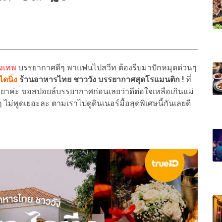
ุงเทพ
บรรยากาศดีๆ พาแฟนไปสวีท ต้องรีบมาปักหมุดด่วนๆ
ดนิ่ง
ร้านอาหารไทย ชาววัง บรรยากาศสุดโรแมนติก !
ที่
ยาค่ะ ขอสปอยล์บรรยากาศก่อนเลยว่าดีต่อใจเหลือเกินแม่
ม่พูดเยอะละ ตามเราไปดูดินเนอร์มื้อสุดพิเศษนี้กันเลยดี