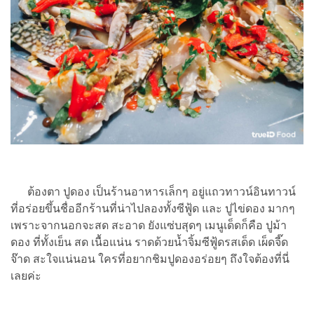
ต้องตา ปูดอง เป็นร้านอาหารเล็กๆ อยู่แถวทาวน์อินทาวน์
ที่อร่อยขึ้นชื่ออีกร้านที่น่าไปลองทั้งซีฟู้ด และ ปูไข่ดอง มากๆ
เพราะจากนอกจะสด สะอาด ยังแซ่บสุดๆ เมนูเด็ดก็คือ ปูม้า
ดอง ที่ทั้งเย็น สด เนื้อแน่น ราดด้วยน้ำจิ้มซีฟู้ดรสเด็ด เผ็ดจี๊ด
จ๊าด สะใจแน่นอน ใครที่อยากชิมปูดองอร่อยๆ ถึงใจต้องที่นี่
เลยค่ะ