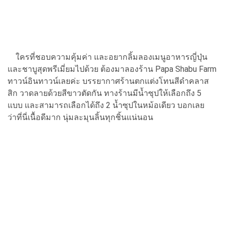
ใครที่ชอบความคุ้มค่า และอยากลิ้มลองเมนูอาหารญี่ปุ่น
และชาบูสุดพรีเมี่ยมไปด้วย ต้องมาลองร้าน Papa Shabu Farm
ทาวน์อินทาวน์เลยค่ะ บรรยากาศร้านตกแต่งโทนสีดำคลาส
สิก วาดลายด้วยสีขาวตัดกัน ทางร้านมีน้ำซุปให้เลือกถึง 5
แบบ และสามารถเลือกได้ถึง 2 น้ำซุปในหม้อเดียว บอกเลย
ว่าที่นี่เนื้อดีมาก นุ่มละมุนลิ้นทุกชิ้นแน่นอน