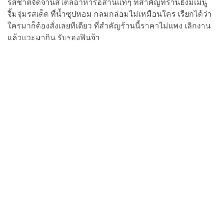
รสชาติจัดจ้านสไตล์อาหารอีสานแท้ๆ ที่สำคัญที่ร้านยังมีเมนู
จิ้มจุ่มรสเด็ด ที่น้ำซุปหอม กลมกล่อมไม่เหมือนใคร เรียกได้ว่า
ใครมาก็ต้องสั่งเลยทีเดียว ที่สำคัญร้านนี้ราคาไม่แพง เลิกงาน
แล้วแวะมากิน รับรองฟินจ้า