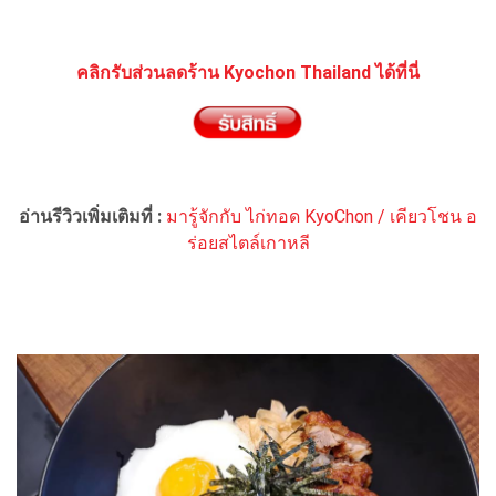
คลิกรับส่วนลดร้าน Kyochon Thailand ได้ที่นี่
อ่านรีวิวเพิ่มเติมที่ :
มารู้จักกับ ไก่ทอด KyoChon / เคียวโชน อ
ร่อยสไตล์เกาหลี