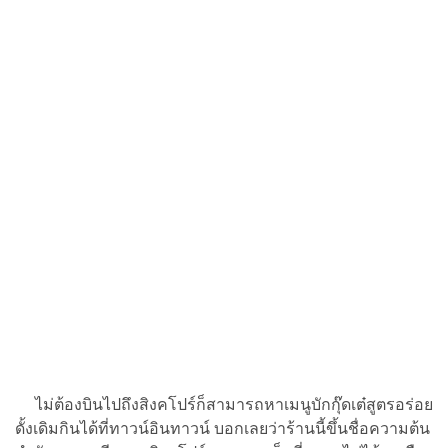
ไม่ต้องบินไปถึงสิงคโปร์ก็สามารถหาเมนูบักกุ๊ดเต๋สูตรอร่อย
ดั้งเดิมกินได้ที่ทาวน์อินทาวน์ บอกเลยว่าร้านนี้ขึ้นชื่อความต้น