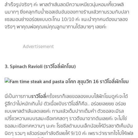
สำเร็จรูปจริงๆ ค่ะ พาสต้าเส้นสดมีความเหนียวนุ่มหอมเคี้ยวเพลิ
นมากๆ ยิ่งคลุกกับน้ำซอสเข้มข้นของทางร้านแล้วทานรวมกับปลา
แซลมอนย่างอร่อยแบบตะโกน 10/10 ค่ะ แนะนำทุกคนต้องมาลอง
จริงๆ พาคุณพ่อคุณแม่คุณลูกมาทานได้สบายๆ เลยค่ะ
Advertisement
3. Spinach Ravioli (ราวิโอลี่ผักโขม)
ราวิโอลี่
นี่เป็นการทาน
ครั้งแรกก็เลยขอลองแบบไส้ผักโขมดูค่ะจะได้
รู้สึกว่าไม่หนักเกินไป ตัวเนื้อแป้งราวิโอลี่ก็คือ.. อร่อยเลยยย อร่อย
แบบพาสต้าเส้นสดเลยค่ะ ทานแล้วเต็มปากเต็มคำ ตัวซอสจะมีรส
เปรี้ยวหวานแบบรสมะเขือเทศสดๆ ราวดึงมาจากต้นเลยค่ะ จะไม่ใช่
ซอสมะเขือเทศหวานๆ นะคะ โรยชีสด้านบนเล็กน้อยให้มีรสชาติเค็มมัน
นิดๆ รวมๆ แล้วอร่อยกำลังดีเลยให้ 9/10 ค่ะ เพราะว่าเราเทใจไปให้เฟส