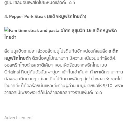
ตูชินี่แซลมอนเพสโตไปซะหมดแล้วค่ะ 555
4. Pepper Pork Steak (สเต็กหมูพริกไทยดำ)
สเต็ก
สั่งเมนูแป้งซะเยอะแล้วขอสั่งเมนูโปรตีนกันซักหน่อยก็เลยสั่ง
หมูพริกไทยดำ
ตัวเนื้อหมูไม่หนามาก มีความเหนียวนุ่มกำลังดีค่ะ
ซอสพริกไทยดำรสชาติเค็มๆ หอมเผ็ดร้อนจากพริกไทยแบบ
Original กินคู่กับตัวมันเผานุ่มๆ เข้ากั๊นเข้ากันค่ะ ถ้าพาเด็กๆ มาทาน
ต้องชอบกินมากๆ แน่เลย กินไปกินมาเพลินๆ อุ้ย! น้ำซอสแห้งหายไป
ไวมากค่ะ ก็คืออร่อยนั้นแหละค่ะท่านผู้อ่าน เมนูนี้เลยขอให้ 9/10 เพราะ
ว่าซอสไม่เพียงพอแต่ก็ไม่กล้าขอซอสทางร้านเพิ่มค่ะ 555
Advertisement