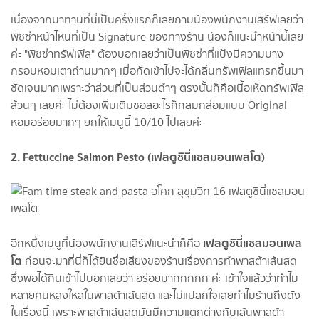
เนื่องจากมาทานที่นี่เป็นครั้งแรกก็เลยถามน้องพนักงานเสิร์ฟเลยว่า
พิซซ่าหน้าไหนที่เป็น Signature ของทางร้าน น้องก็แนะนำหน้านี้เลย
ค่ะ "พิซซ่าทรัฟเฟิล" ต้องบอกเลยว่าเป็นพิซซ่าที่แป้งมีความบาง
กรอบหอมเตาถ่านมากๆ เมื่อกัดเข้าไปจะได้กลิ่นทรัพเฟิลแทรกขึ้นมา
ชัดเจนมากเพราะว่าส่วนที่เป็นส่วนดำๆ ตรงนั้นก็คือเนื้อเห็ดทรัพเฟิล
ล้วนๆ เลยค่ะ ไม่ต้องเพิ่มเติมซอสอะไรก็กลมกล่อมแบบ Original
หอมอร่อยมากๆ ยกให้เมนูนี้ 10/10 ไปเลยค่ะ
2. Fettuccine Salmon Pesto (เฟสตูชินี่แซลมอนเพสโต)
เฟสตูชินี่แซลมอนเพส
อีกหนึ่งเมนูที่น้องพนักงานเสิร์ฟแนะนำก็คือ
โต
ก่อนจะมาที่นี่ก็ได้ยินชื่อเสียงของร้านเรื่องการทำพาสต้าเส้นสด
ซึ่งพอได้กินเข้าไปบอกเลยว่า อร่อยมากกกกก ค่ะ เข้าใจแล้วว่าทำไม
หลายคนหลงใหลในพาสต้าเส้นสด และไม่แปลกใจเลยทำไมร้านถึงดัง
ในเรื่องนี้ เพราะพาสต้าเส้นสดมันมีความแตกต่างกับเส้นพาสต้า