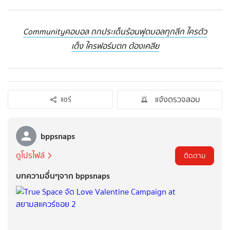
Communityคอบอล ถกประเด็นร้อนฟุตบอลทุกลีก ใครตัว
เต็ง ใครฟอร์มตก ต้องเคลีย
แจ้งตรวจสอบ
แชร์
bppsnaps
ดูโปรไฟล์
ติดตาม
บทความอื่นๆจาก bppsnaps