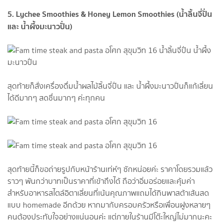
5. Lychee Smoothies & Honey Lemon Smoothies (น้ำลิ้นจี่ปั่น
และ น้ำผึ้งมะนาวปั่น)
สุดท้ายก็สั่งเครื่องดื่มน้ำผลไม้ลิ้นจี่ปั่น และ น้ำผึ้งมะนาวปั่นก็แก้เลี่ยน
ได้ดีมากๆ สดชื่นมากๆ ค่ะทุกคน
สุดท้ายนี้ก็ขอถ่ายรูปกับหน้าร้านเท่ห์ๆ ซักหน่อยค่ะ ราคาโดยรวมแล้ว
ราวๆ พันกว่าบาทเป็นราคาที่เข้าถึงได้ ถือว่าอิ่มอร่อยและคุ้มค่า
สำหรับอาหารสไตล์อิตาเลี่ยนที่เน้นคุณภาพแถมได้กินพาสต้าเส้นสด
แบบ homemade อีกด้วย หากมากับครอบครัวหรือเพื่อนฝูงหลายๆ
คนต้องประทับใจอย่างแน่นอนค่ะ แต่ภายในร้านมีโต๊ะใหญ่ไม่มากนะคะ