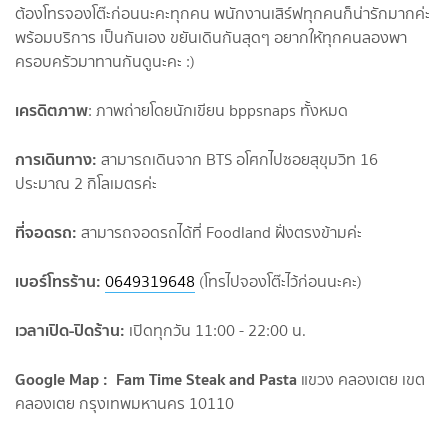
ต้องโทรจองโต๊ะก่อนนะคะทุกคน พนักงานเสิร์ฟทุกคนก็น่ารักมากค่ะ
พร้อมบริการ เป็นกันเอง ขยันเดินกันสุดๆ อยากให้ทุกคนลองพา
ครอบครัวมาทานกันดูนะคะ :)
เครดิตภาพ
: ภาพถ่ายโดยนักเขียน bppsnaps ทั้งหมด
การเดินทาง:
สามารถเดินจาก BTS อโศกไปซอยสุขุมวิท 16
ประมาณ 2 กิโลเมตรค่ะ
ที่จอดรถ:
สามารถจอดรถได้ที่ Foodland ฝั่งตรงข้ามค่ะ
เบอร์โทรร้าน:
0649319648
(โทรไปจองโต๊ะไว้ก่อนนะคะ)
เวลาเปิด-ปิดร้าน:
เปิดทุกวัน 11:00 - 22:00 น.
Google Map : Fam Time Steak and Pasta
แขวง คลองเตย เขต
คลองเตย กรุงเทพมหานคร 10110