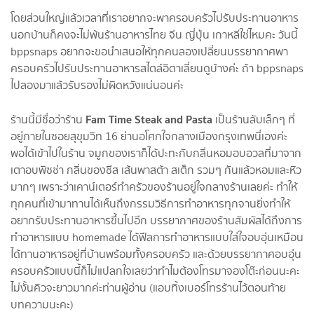
โดยส่วนใหญ่แล้วเวลาที่เราอยากจะพาครอบครัวไปรับประทานอาหาร
นอกบ้านก็คงจะไม่พ้นร้านอาหารไทย จีน ญี่ปุ่น เกาหลีใช่ไหมคะ วันนี้
bppsnaps อยากจะขอนำเสนอให้ทุกคนลองเปลี่ยนบรรยากาศพา
ครอบครัวไปรับประทานอาหารสไตล์อิตาเลี่ยนดูบ้างค่ะ ถ้า bppsnaps
ไปลองมาแล้วรับรองไม่ผิดหวังแน่นอนค่ะ
Fam Time Steak and Pasta
ร้านนี้มีชื่อว่าร้าน
เป็นร้านลับเล็กๆ ที่
อยู่ภายในซอยสุขุมวิท 16 ย่านอโศกใจกลางเมืองกรุงเทพนี่เองค่ะ
พอได้เข้าไปในร้าน จมูกของเราก็ได้ปะทะกับกลิ่นหอมอบอวลที่มาจาก
เตาอบพิซซ่า กลิ่นของชีส เส้นพาสต้า สเต็ก รวมๆ กันแล้วหอมและหิว
มากๆ เพราะว่าเคาน์เตอร์ทำครัวของร้านอยู่ใจกลางร้านเลยค่ะ ทำให้
ทุกคนที่เข้ามาทานได้เห็นถึงกรรมวิธีการทำอาหารทุกจานยิ่งทำให้
อยากรับประทานอาหารขึ้นไปอีก บรรยากาศของร้านสัมผัสได้ถึงการ
ทำอาหารแบบ homemade ได้ฟีลการทำอาหารแบบใส่ใจอบอุ่นเหมือน
ได้ทานอาหารอยู่ที่บ้านพร้อมทั้งครอบครัว และด้วยบรรยากาศอบอุ่น
ครอบครัวแบบนี้ก็ไม่แปลกใจเลยว่าทำไมต้องโทรมาจองโต๊ะก่อนนะคะ
ไม่งั้นคิวจะยาวมากค่ะท่านผู้อ่าน (แอบทิ้งเบอร์โทรร้านไว้ตอนท้าย
บทความนะคะ)