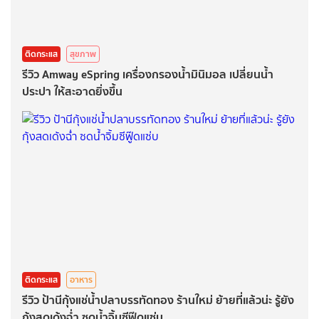
ติดกระแส
สุขภาพ
รีวิว Amway eSpring เครื่องกรองน้ำมินิมอล เปลี่ยนน้ำ
ประปา ให้สะอาดยิ่งขึ้น
ติดกระแส
อาหาร
รีวิว ป้านีกุ้งแช่น้ำปลาบรรทัดทอง ร้านใหม่ ย้ายที่แล้วน่ะ รู้ยัง
กุ้งสดเด้งฉ่ำ ซดน้ำจิ้มซีฟู๊ดแซ่บ