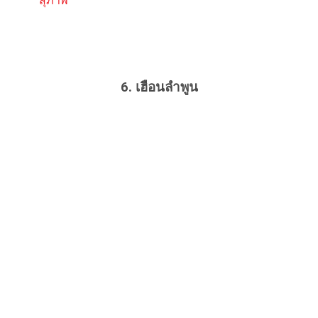
สุภาพ
6. เฮือนลำพูน