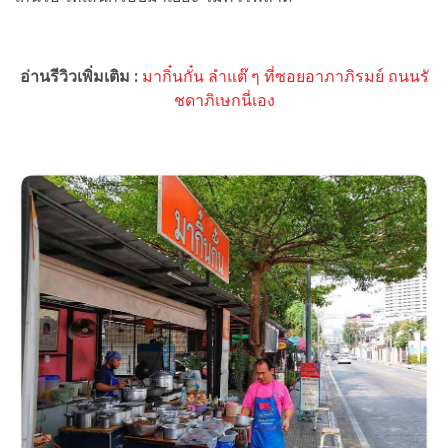
อ่านรีวิวเพิ่มเติม :
มากิ๋นกั๋น ลำแต๊ ๆ ที่ซอยอาภาภิรมย์ ถนนรั
ชดาภิเษกนี่เอง