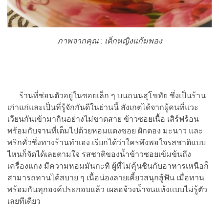
ภาพจากคุณ : เด็กหญิงแก้มพอง
ร้านที่ซ่อนตัวอยู่ในซอยเล็ก ๆ บนถนนสุโขทัย ซึ่งเป็นร้าน
เก่าแก่และเป็นที่รู้จักกันดีในย่านนี้ สังเกตได้จากผู้คนที่แวะ
เวียนกันเข้ามากินอย่างไม่ขาดสาย ข้าวซอยเนื้อ เสิร์ฟร้อน
พร้อมกับจานที่เต็มไปด้วยหอมแดงซอย ผักดอง มะนาว และ
พริกคั่วซึ่งทางร้านทำเอง เรียกได้ว่าใครพึงพอใจรสชาติแบบ
ไหนก็จัดได้เลยตามใจ รสชาติของน้ำข้าวซอยเข้มข้นถึง
เครื่องแกง มีความหอมมันกะทิ ผู้ที่ไม่คุ้นชินกับอาหารเหนือก็
สามารถทานได้สบาย ๆ เนื้อน่องลายเคี้ยวสนุกสู้ฟัน เมื่อทาน
พร้อมกันทุกองค์ประกอบแล้ว เผลอจ้วงน้ำจนแห้งแบบไม่รู้ตัว
เลยทีเดียว