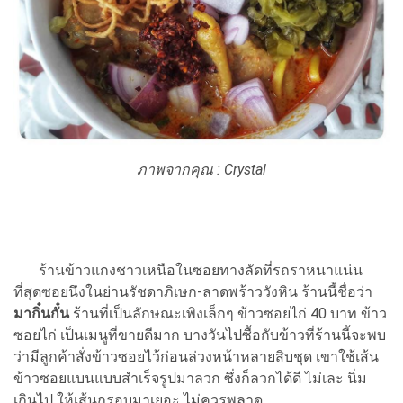
ภาพจากคุณ : Crystal
ร้านข้าวแกงชาวเหนือในซอยทางลัดที่รถราหนาแน่น
ที่สุดซอยนึงในย่านรัชดาภิเษก-ลาดพร้าววังหิน ร้านนี้ชื่อว่า
มากิ๋นกั๋น
ร้านที่เป็นลักษณะเพิงเล็กๆ ข้าวซอยไก่ 40 บาท ข้าว
ซอยไก่ เป็นเมนูที่ขายดีมาก บางวันไปซื้อกับข้าวที่ร้านนี้จะพบ
ว่ามีลูกค้าสั่งข้าวซอยไว้ก่อนล่วงหน้าหลายสิบชุด เขาใช้เส้น
ข้าวซอยแบนแบบสำเร็จรูปมาลวก ซึ่งก็ลวกได้ดี ไม่เละ นิ่ม
เกินไป ให้เส้นกรอบมาเยอะ ไม่ควรพลาด