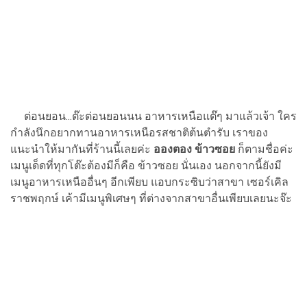
ต่อนยอน...ต๊ะต่อนยอนนน อาหารเหนือแต๊ๆ มาแล้วเจ้า ใคร
กำลังนึกอยากทานอาหารเหนือรสชาติต้นตำรับ เราของ
แนะนำให้มากันที่ร้านนี้เลยค่ะ
อองตอง ข้าวซอย
ก็ตามชื่อค่ะ
เมนูเด็ดที่ทุกโต๊ะต้องมีก็คือ ข้าวซอย นั่นเอง นอกจากนี้ยังมี
เมนูอาหารเหนืออื่นๆ อีกเพียบ แอบกระซิบว่าสาขา เซอร์เคิล
ราชพฤกษ์ เค้ามีเมนูพิเศษๆ ที่ต่างจากสาขาอื่นเพียบเลยนะจ๊ะ