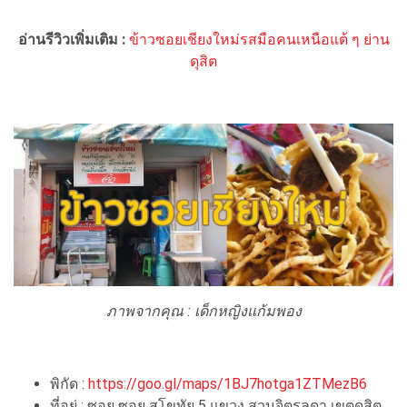
อ่านรีวิวเพิ่มเติม :
ข้าวซอยเชียงใหม่รสมือคนเหนือแต้ ๆ ย่าน
ดุสิต
ภาพจากคุณ : เด็กหญิงแก้มพอง
พิกัด :
https://goo.gl/maps/1BJ7hotga1ZTMezB6
ที่อยู่ : ซอย ซอย สุโขทัย 5 แขวง สวนจิตรลดา เขตดุสิต