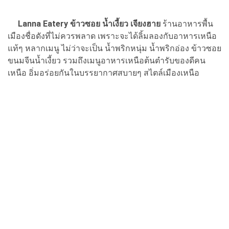
Lanna Eatery ข้าวซอย น้ำเงี้ยว เจียงฮาย
ร้านอาหารพื้น
เมืองชื่อดังที่ไม่ควรพลาด เพราะจะได้ลิ้มลองกับอาหารเหนือ
แท้ๆ หลากเมนู ไม่ว่าจะเป็น น้ำพริกหนุ่ม น้ำพริกอ่อง ข้าวซอย
ขนมจีนน้ำเงี้ยว รวมถึงเมนูอาหารเหนือต้นตำรับของดีคน
เหนือ อิ่มอร่อยกันในบรรยากาศสบายๆ สไตล์เมืองเหนือ