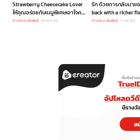
Strawberry Cheesecake Lover
รัก ด้วยการกลับมาขอ
ให้คุณอร่อยกับเมนูพิเศษเอาใจคน
back with a richer fl
รักชีสเค้ก
ข่าวประชาสัมพันธ์
20 เม.ย. 69
ข่าวประชาสัมพันธ์
3 ก.พ. 69