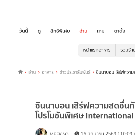
วันนี้
ดู
สิทธิพิเศษ
อ่าน
เกม
ตาตั้ง
หน้าแรกอาหาร
รวมร้า
อ่าน
อาหาร
ข่าวประชาสัมพันธ์
ซินนาบอน เสิร์ฟความสด
ซินนาบอน เสิร์ฟความสดชื่นกับ
โปรโมชันพิเศษ International
16 มิถุนายน 2569 ( 10:09 )
MEEKAO