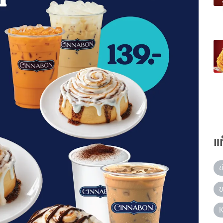
แ
ข
ข
K