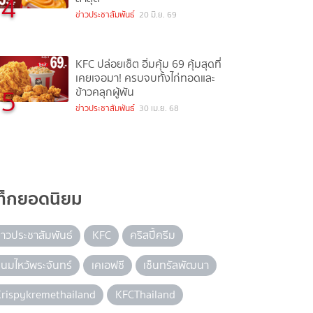
4
ข่าวประชาสัมพันธ์
20 มิ.ย. 69
KFC ปล่อยเซ็ต อิ่มคุ้ม 69 คุ้มสุดที่
เคยเจอมา! ครบจบทั้งไก่ทอดและ
5
ข้าวคลุกผู้พัน
ข่าวประชาสัมพันธ์
30 เม.ย. 68
ท็กยอดนิยม
่าวประชาสัมพันธ์
KFC
คริสปี้ครีม
นมไหว้พระจันทร์
เคเอฟซี
เซ็นทรัลพัฒนา
rispykremethailand
KFCThailand