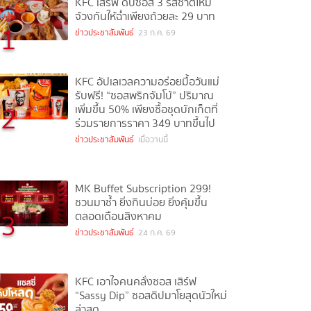
KFC เสิร์ฟ ดิปซอส 3 รสชาติใหม่
จ้วงกันให้ฉ่ำเพียงถ้วยละ 29 บาท
1
ข่าวประชาสัมพันธ์
23 ก.ค. 69
KFC อัปเลเวลความอร่อยมื้อวันแม่
รับฟรี! “ซอสพริกจัมโบ้” ปริมาณ
2
เพิ่มขึ้น 50% เพียงซื้อชุดบักเก็ตที่
ร่วมรายการราคา 349 บาทขึ้นไป
ข่าวประชาสัมพันธ์
เมื่อวานนี้
MK Buffet Subscription 299!
ชวนมาซ้ำ ยิ่งกินบ่อย ยิ่งคุ้มขึ้น
3
ตลอดเดือนสิงหาคม
ข่าวประชาสัมพันธ์
24 ก.ค. 69
KFC เอาใจคนคลั่งซอส เสิร์ฟ
“Sassy Dip” ซอสดิปมาโยสุดนัวใหม่
ล่าสุด