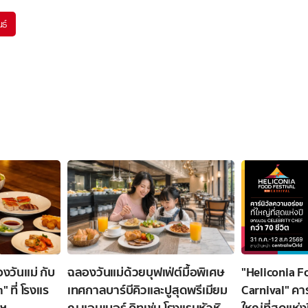
นธ์
งวันแม่ กับ
ฉลองวันแม่ด้วยบุฟเฟ่ต์มื้อพิเศษ
"Heliconia F
ที่ โรงแร
เทศกาลบาร์บีคิวและปูสุดพรีเมียม
Carnival" คาร
พฯ
ณ แอมเบอร์ คิทเช่น โรงแรมหัวหิน
ใหญ่ที่สุดแห่