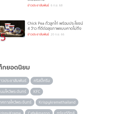
ข่าวประชาสัมพันธ์
6 ก.ย. 68
Chick Pea ถั่วลูกไก่ พร้อมประโยชน์
4 ว้าว ที่ดีต่อสุขภาพแบบคาดไม่ถึง
5
ข่าวประชาสัมพันธ์
20 ก.ย. 66
ท็กยอดนิยม
่าวประชาสัมพันธ์
คริสปี้ครีม
นมไหว้พระจันทร์
KFC
ทศกาลไหว้พระจันทร์
Krispykremethailand
KrispyKreme
CafeAmazon
กูร์เมต์อีทส์