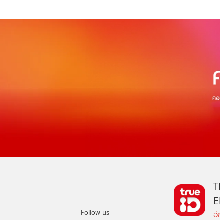
T
E
Follow us
อ