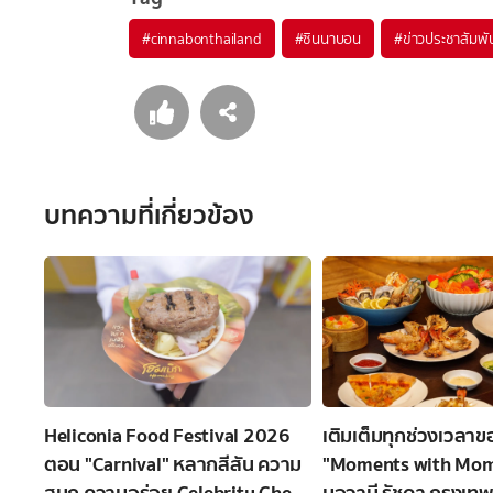
#
cinnabonthailand
#
ซินนาบอน
#
ข่าวประชาสัมพั
บทความที่เกี่ยวข้อง
Heliconia Food Festival 2026
เติมเต็มทุกช่วงเวลาขอ
ตอน "Carnival" หลากสีสัน ความ
"Moments with Mom" 
สนุก ความอร่อย Celebrity Chef
มอวานี รัชดา กรุงเท