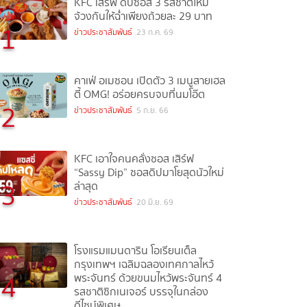
KFC เสิร์ฟ ดิปซอส 3 รสชาติใหม่
จ้วงกันให้ฉ่ำเพียงถ้วยละ 29 บาท
1
ข่าวประชาสัมพันธ์
23 ก.ค. 69
คาเฟ่ อเมซอน เปิดตัว 3 เมนูสายเฮล
ตี้ OMG! อร่อยครบจบที่นมโอ๊ต
2
ข่าวประชาสัมพันธ์
5 ก.ย. 66
KFC เอาใจคนคลั่งซอส เสิร์ฟ
“Sassy Dip” ซอสดิปมาโยสุดนัวใหม่
3
ล่าสุด
ข่าวประชาสัมพันธ์
20 มิ.ย. 69
โรงแรมแมนดาริน โอเรียนเต็ล
กรุงเทพฯ เฉลิมฉลองเทศกาลไหว้
4
พระจันทร์ ด้วยขนมไหว้พระจันทร์ 4
รสชาติซิกเนเจอร์ บรรจุในกล่อง
ดีไซน์พิเศษ