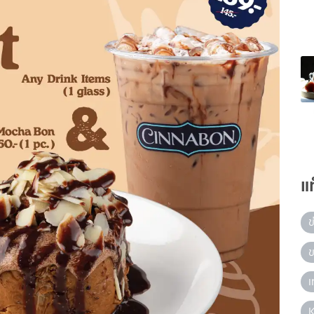
แ
ข
ข
เ