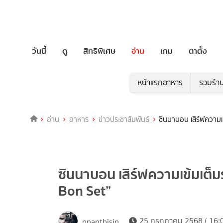
วันนี้
ดู
สิทธิพิเศษ
อ่าน
เกม
ตาตั้ง
หน้าแรกอาหาร
รวมร้า
อ่าน
อาหาร
ข่าวประชาสัมพันธ์
ซินนาบอน เสิร์ฟความ
ซินนาบอน เสิร์ฟความเข้มเต
Bon Set”
25 กรกฎาคม 2568 ( 16:0
nnanthisin